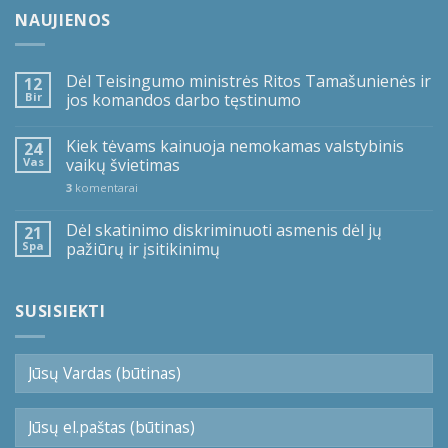
NAUJIENOS
Dėl Teisingumo ministrės Ritos Tamašunienės ir
12
Bir
jos komandos darbo tęstinumo
Kiek tėvams kainuoja nemokamas valstybinis
24
Vas
vaikų švietimas
3
komentarai
Dėl skatinimo diskriminuoti asmenis dėl jų
21
Spa
pažiūrų ir įsitikinimų
SUSISIEKTI