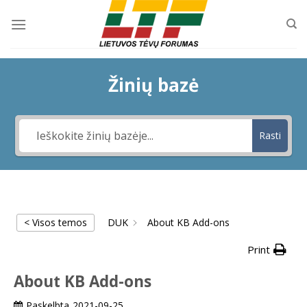
Skip
to
content
Žinių bazė
Rasti
< Visos temos
DUK
About KB Add-ons
Print
About KB Add-ons
Paskelbta
2021-09-25