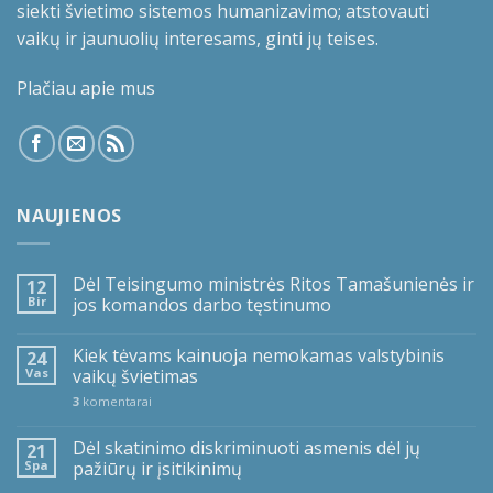
siekti švietimo sistemos humanizavimo; atstovauti
vaikų ir jaunuolių interesams, ginti jų teises.
Plačiau apie mus
NAUJIENOS
Dėl Teisingumo ministrės Ritos Tamašunienės ir
12
Bir
jos komandos darbo tęstinumo
Kiek tėvams kainuoja nemokamas valstybinis
24
Vas
vaikų švietimas
3
komentarai
Dėl skatinimo diskriminuoti asmenis dėl jų
21
Spa
pažiūrų ir įsitikinimų