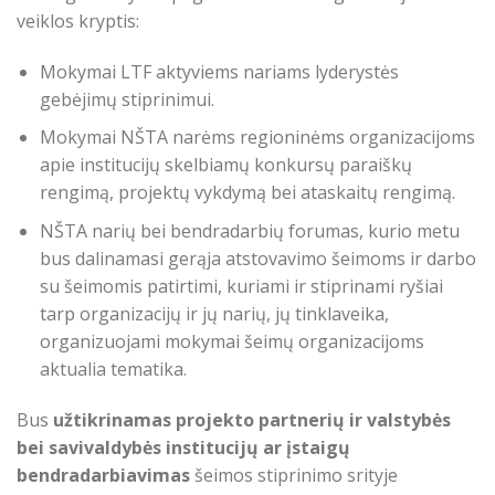
veiklos kryptis:
Mokymai LTF aktyviems nariams lyderystės
gebėjimų stiprinimui.
Mokymai NŠTA narėms regioninėms organizacijoms
apie institucijų skelbiamų konkursų paraiškų
rengimą, projektų vykdymą bei ataskaitų rengimą.
NŠTA narių bei bendradarbių forumas, kurio metu
bus dalinamasi gerąja atstovavimo šeimoms ir darbo
su šeimomis patirtimi, kuriami ir stiprinami ryšiai
tarp organizacijų ir jų narių, jų tinklaveika,
organizuojami mokymai šeimų organizacijoms
aktualia tematika.
Bus
užtikrinamas projekto partnerių ir valstybės
bei savivaldybės institucijų ar įstaigų
bendradarbiavimas
šeimos stiprinimo srityje