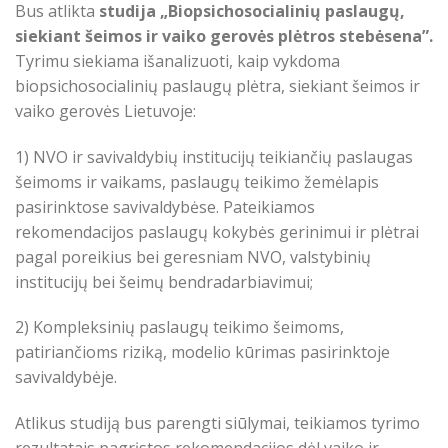
Bus atlikta
studija „Biopsichosocialinių paslaugų,
siekiant šeimos ir vaiko gerovės plėtros stebėsena”.
Tyrimu siekiama išanalizuoti, kaip vykdoma
biopsichosocialinių paslaugų plėtra, siekiant šeimos ir
vaiko gerovės Lietuvoje:
1) NVO ir savivaldybių institucijų teikiančių paslaugas
šeimoms ir vaikams, paslaugų teikimo žemėlapis
pasirinktose savivaldybėse. Pateikiamos
rekomendacijos paslaugų kokybės gerinimui ir plėtrai
pagal poreikius bei geresniam NVO, valstybinių
institucijų bei šeimų bendradarbiavimui;
2) Kompleksinių paslaugų teikimo šeimoms,
patiriančioms riziką, modelio kūrimas pasirinktoje
savivaldybėje.
Atlikus studiją bus parengti siūlymai, teikiamos tyrimo