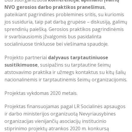
NVO gerosios darbo praktikos pranešimus
,
pateikiant pagrindines problemines sritis, su kuriomis
jos susiduria, taip pat darbą grupėse – diskusiją, galimų
sprendinių paiešką. Gerosios praktikos pagrindinėmis
ir svarbiausiomis įžvalgomis bus pasidalinta
socialiniuose tinkluose bei viešinama spaudoje.
Projekto partneriai
dalyvaus tarptautiniuose
susitikimuose
, susipažins su tarptautine šeimų
atstovavimo praktika ir užmegs kontaktus su kitų šalių
nacionalinėmis ir tarptautinėmis šeimų organizacijomis.
Projektas vykdomas 2020 metais.
Projektas finansuojamas pagal LR Socialinės apsaugos
ir darbo ministerijos organizuotą Nevyriausybines
organizacijas vienijančių asociacijų institucinio
stiprinimo projektų atrankos 2020 m. konkursą