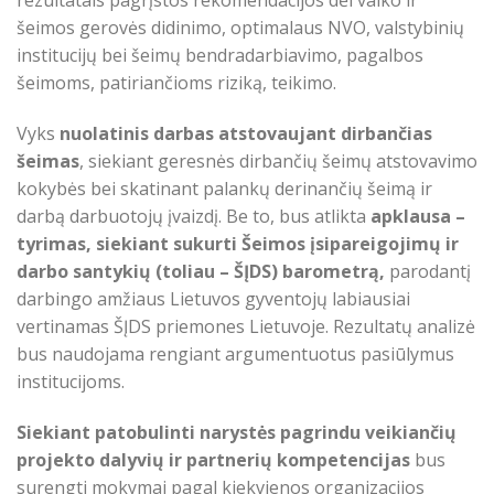
rezultatais pagrįstos rekomendacijos dėl vaiko ir
šeimos gerovės didinimo, optimalaus NVO, valstybinių
institucijų bei šeimų bendradarbiavimo, pagalbos
šeimoms, patiriančioms riziką, teikimo.
Vyks
nuolatinis darbas atstovaujant dirbančias
šeimas
, siekiant geresnės dirbančių šeimų atstovavimo
kokybės bei skatinant palankų derinančių šeimą ir
darbą darbuotojų įvaizdį. Be to, bus atlikta
apklausa –
tyrimas, siekiant sukurti Šeimos įsipareigojimų ir
darbo santykių (toliau – ŠĮDS) barometrą,
parodantį
darbingo amžiaus Lietuvos gyventojų labiausiai
vertinamas ŠĮDS priemones Lietuvoje. Rezultatų analizė
bus naudojama rengiant argumentuotus pasiūlymus
institucijoms.
Siekiant patobulinti narystės pagrindu veikiančių
projekto dalyvių ir partnerių kompetencijas
bus
surengti mokymai pagal kiekvienos organizacijos