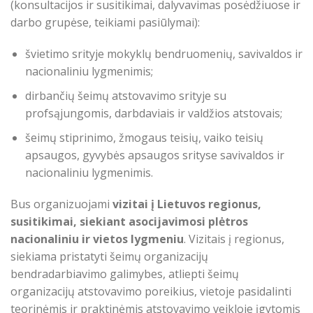
(konsultacijos ir susitikimai, dalyvavimas posėdžiuose ir
darbo grupėse, teikiami pasiūlymai):
švietimo srityje mokyklų bendruomenių, savivaldos ir
nacionaliniu lygmenimis;
dirbančių šeimų atstovavimo srityje su
profsąjungomis, darbdaviais ir valdžios atstovais;
šeimų stiprinimo, žmogaus teisių, vaiko teisių
apsaugos, gyvybės apsaugos srityse savivaldos ir
nacionaliniu lygmenimis.
Bus organizuojami
vizitai į Lietuvos regionus,
susitikimai, siekiant asocijavimosi plėtros
nacionaliniu ir vietos lygmeniu
. Vizitais į regionus,
siekiama pristatyti šeimų organizacijų
bendradarbiavimo galimybes, atliepti šeimų
organizacijų atstovavimo poreikius, vietoje pasidalinti
teorinėmis ir praktinėmis atstovavimo veikloje įgytomis