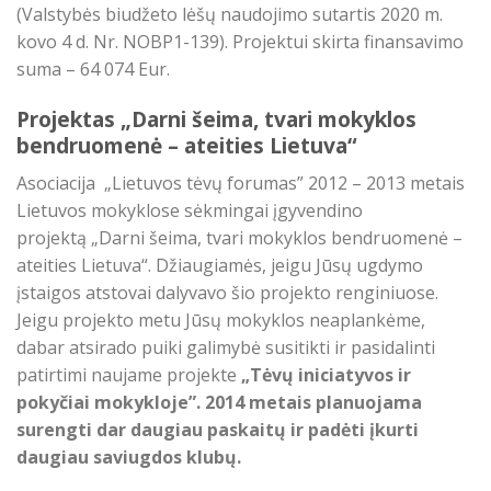
(Valstybės biudžeto lėšų naudojimo sutartis 2020 m.
kovo 4 d. Nr. NOBP1-139). Projektui skirta finansavimo
suma – 64 074 Eur.
Projektas „Darni šeima, tvari mokyklos
bendruomenė – ateities Lietuva“
Asociacija „Lietuvos tėvų forumas” 2012 – 2013 metais
Lietuvos mokyklose sėkmingai įgyvendino
projektą „Darni šeima, tvari mokyklos bendruomenė –
ateities Lietuva“. Džiaugiamės, jeigu Jūsų ugdymo
įstaigos atstovai dalyvavo šio projekto renginiuose.
Jeigu projekto metu Jūsų mokyklos neaplankėme,
dabar atsirado puiki galimybė susitikti ir pasidalinti
patirtimi naujame projekte
„
Tėvų iniciatyvos ir
pokyčiai mokykloje”.
2014 metais planuojama
surengti dar daugiau paskaitų ir padėti įkurti
daugiau saviugdos klubų.