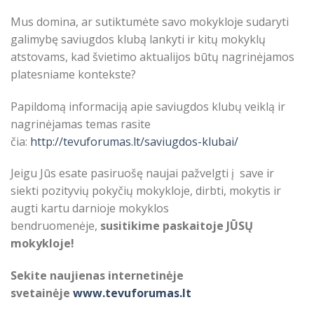
Mus domina, ar sutiktumėte savo mokykloje sudaryti
galimybę saviugdos klubą lankyti ir kitų mokyklų
atstovams, kad švietimo aktualijos būtų nagrinėjamos
platesniame kontekste?
Papildomą informaciją apie saviugdos klubų veiklą ir
nagrinėjamas temas rasite
čia:
http://tevuforumas.lt/saviugdos-klubai/
Jeigu Jūs esate pasiruošę naujai pažvelgti į save ir
siekti pozityvių pokyčių mokykloje, dirbti, mokytis ir
augti kartu darnioje mokyklos
bendruomenėje,
susitikime paskaitoje JŪSŲ
mokykloje!
Sekite naujienas internetinėje
svetainėje
www.tevuforumas.lt