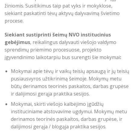
žiniomis. Susitikimus taip pat vyks ir mokyklose,
siekiant paskatinti tėvų aktyvų dalyvavimą švietimo
procese.
Siekiant sustiprinti šeimų NVO institucinius
gebėjimus
, reikalingus dalyvauti viešojo valdymo
sprendimų priėmimo procesuose, projekto
įgyvendinimo laikotarpiu bus surengti šie mokymai
:
Mokymai apie tėvų ir vaikų teisių apsaugą ir jų teisių
pusiausvyros užtikrinimą šeimoje. Mokymų metu
būtų derinamos teorinės paskaitos, darbas grupėse
ir dalijimosi gerąja praktika sesijos.
Mokymai, skirti viešojo kalbėjimo įgūdžių
instituciniame atstovavime ugdymui. Mokymų metu
derinamos teorinės paskaitos, darbas grupėse, ir
dalijimosi gerąja / blogąja praktika sesijos.