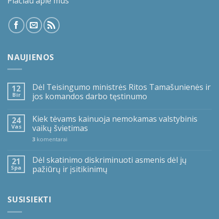
Plačiau apie mus
NAUJIENOS
Dėl Teisingumo ministrės Ritos Tamašunienės ir
12
Bir
jos komandos darbo tęstinumo
Kiek tėvams kainuoja nemokamas valstybinis
24
Vas
vaikų švietimas
3
komentarai
Dėl skatinimo diskriminuoti asmenis dėl jų
21
Spa
pažiūrų ir įsitikinimų
SUSISIEKTI