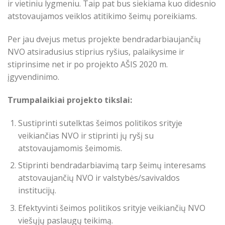
ir vietiniu lygmeniu. Taip pat bus siekiama kuo didesnio
atstovaujamos veiklos atitikimo šeimų poreikiams.
Per jau dvejus metus projekte bendradarbiaujančių
NVO atsiradusius stiprius ryšius, palaikysime ir
stiprinsime net ir po projekto AŠIS 2020 m.
įgyvendinimo.
Trumpalaikiai projekto tikslai:
Sustiprinti sutelktas šeimos politikos srityje
veikiančias NVO ir stiprinti jų ryšį su
atstovaujamomis šeimomis.
Stiprinti bendradarbiavimą tarp šeimų interesams
atstovaujančių NVO ir valstybės/savivaldos
institucijų.
Efektyvinti šeimos politikos srityje veikiančių NVO
viešųjų paslaugų teikimą.