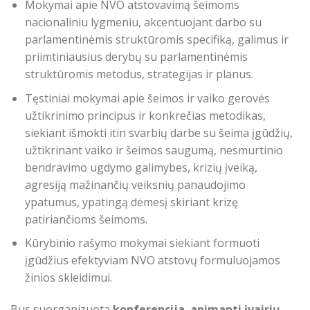
Mokymai apie NVO atstovavimą šeimoms
nacionaliniu lygmeniu, akcentuojant darbo su
parlamentinėmis struktūromis specifiką, galimus ir
priimtiniausius derybų su parlamentinėmis
struktūromis metodus, strategijas ir planus.
Tęstiniai mokymai apie šeimos ir vaiko gerovės
užtikrinimo principus ir konkrečias metodikas,
siekiant išmokti itin svarbių darbe su šeima įgūdžių,
užtikrinant vaiko ir šeimos saugumą, nesmurtinio
bendravimo ugdymo galimybes, krizių įveiką,
agresiją mažinančių veiksnių panaudojimo
ypatumus, ypatingą dėmesį skiriant krizę
patiriančioms šeimoms.
Kūrybinio rašymo mokymai siekiant formuoti
įgūdžius efektyviam NVO atstovų formuluojamos
žinios skleidimui.
Bus suorganizuota
konferencija
,
apimanti įvairių