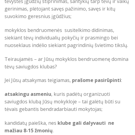
tėvystės įgūdžių stiprinimas, santykių tarp tėvų ir vaikų
gerinimas, plėtojant savęs pažinimo, savęs ir kitų
suvokimo geresnius įgūdžius;
mokyklos bendruomenės susitelkimo didinimas,
siekiant tėvų individualių pokyčių ir prasmingo bei
nuoseklaus indėlio siekiant pagrindinių švietimo tikslų.
Teiraujamės – ar Jūsų mokyklos bendruomenę domina
tėvų saviugdos klubas?
Jei Jūsų atsakymas teigiamas,
prašome pasirūpinti
:
atsakingu asmeniu
, kuris padėtų organizuoti
saviugdos klubą Jūsų mokykloje – tai galėtų būti su
tėvais gebantis bendradarbiauti mokytojas;
kandidatų paieška, nes
klube gali dalyvauti ne
ma
žiau
8-15 žmonių
.