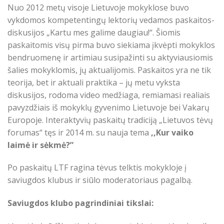
Nuo 2012 metų visoje Lietuvoje mokyklose buvo
vykdomos kompetentingų lektorių vedamos paskaitos-
diskusijos „Kartu mes galime daugiau!“. Šiomis
paskaitomis visų pirma buvo siekiama įkvėpti mokyklos
bendruomenę ir artimiau susipažinti su aktyviausiomis
šalies mokyklomis, jų aktualijomis. Paskaitos yra ne tik
teorija, bet ir aktuali praktika – jų metu vyksta
diskusijos, rodoma video medžiaga, remiamasi realiais
pavyzdžiais iš mokyklų gyvenimo Lietuvoje bei Vakarų
Europoje. Interaktyvių paskaitų tradiciją „Lietuvos tėvų
forumas“ tęs ir 2014 m. su nauja tema
,,Kur vaiko
laimė ir sėkmė?”
Po paskaitų LTF ragina tėvus telktis mokykloje į
saviugdos klubus ir siūlo moderatoriaus pagalbą.
Saviugdos klubo pagrindiniai tikslai: