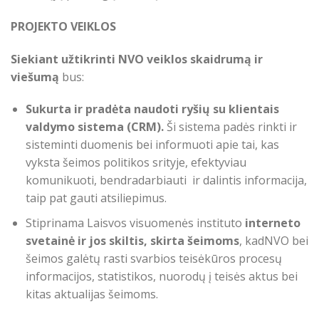
PROJEKTO VEIKLOS
Siekiant užtikrinti NVO veiklos skaidrumą ir
viešumą
bus:
Sukurta ir pradėta naudoti ryšių su klientais
valdymo sistema (CRM).
Ši sistema padės rinkti ir
sisteminti duomenis bei informuoti apie tai, kas
vyksta šeimos politikos srityje, efektyviau
komunikuoti, bendradarbiauti ir dalintis informacija,
taip pat gauti atsiliepimus.
Stiprinama Laisvos visuomenės instituto
interneto
svetainė ir jos skiltis, skirta šeimoms
, kadNVO bei
šeimos galėtų rasti svarbios teisėkūros procesų
informacijos, statistikos, nuorodų į teisės aktus bei
kitas aktualijas šeimoms.