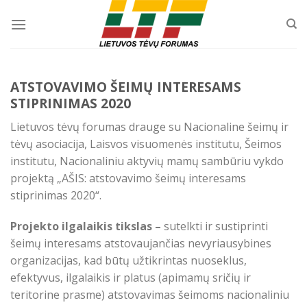
Skip
to
content
ATSTOVAVIMO ŠEIMŲ INTERESAMS
STIPRINIMAS 2020
Lietuvos tėvų forumas drauge su Nacionaline šeimų ir
tėvų asociacija, Laisvos visuomenės institutu, Šeimos
institutu, Nacionaliniu aktyvių mamų sambūriu vykdo
projektą „AŠIS: atstovavimo šeimų interesams
stiprinimas 2020“.
Projekto ilgalaikis tikslas –
sutelkti ir sustiprinti
šeimų interesams atstovaujančias nevyriausybines
organizacijas, kad būtų užtikrintas nuoseklus,
efektyvus, ilgalaikis ir platus (apimamų sričių ir
teritorine prasme) atstovavimas šeimoms nacionaliniu