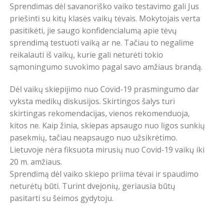
Sprendimas dėl savanoriško vaiko testavimo gali Jus
priešinti su kitų klasės vaikų tėvais. Mokytojais verta
pasitikėti, jie saugo konfidencialumą apie tėvų
sprendimą testuoti vaiką ar ne. Tačiau to negalime
reikalauti iš vaikų, kurie gali neturėti tokio
sąmoningumo suvokimo pagal savo amžiaus brandą.
Dėl vaikų skiepijimo nuo Covid-19 prasmingumo dar
vyksta medikų diskusijos. Skirtingos šalys turi
skirtingas rekomendacijas, vienos rekomenduoja,
kitos ne. Kaip žinia, skiepas apsaugo nuo ligos sunkių
pasekmių, tačiau neapsaugo nuo užsikrėtimo.
Lietuvoje nėra fiksuota mirusių nuo Covid-19 vaikų iki
20 m. amžiaus.
Sprendimą dėl vaiko skiepo priima tėvai ir spaudimo
neturėtų būti. Turint dvejonių, geriausia būtų
pasitarti su šeimos gydytoju.