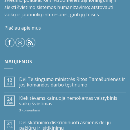
švietimo politikai; kelti visuomenės sąmoningumą ir
siekti švietimo sistemos humanizavimo; atstovauti
vaikų ir jaunuolių interesams, ginti jų teises.
Plačiau apie mus
NAUJIENOS
Dėl Teisingumo ministrės Ritos Tamašunienės ir
12
Bir
jos komandos darbo tęstinumo
Kiek tėvams kainuoja nemokamas valstybinis
24
Vas
vaikų švietimas
3
komentarai
Dėl skatinimo diskriminuoti asmenis dėl jų
21
Spa
pažiūrų ir įsitikinimų