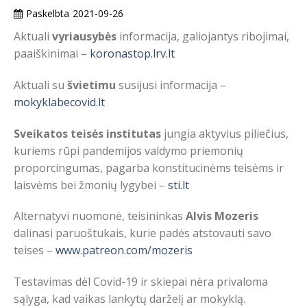
Paskelbta
2021-09-26
Aktuali
vyriausybės
informacija, galiojantys ribojimai,
paaiškinimai –
koronastop.lrv.lt
Aktuali su
švietimu
susijusi informacija –
mokyklabecovid.lt
Sveikatos teisės institutas
jungia aktyvius piliečius,
kuriems rūpi pandemijos valdymo priemonių
proporcingumas, pagarba konstitucinėms teisėms ir
laisvėms bei žmonių lygybei –
sti.lt
Alternatyvi nuomonė, teisininkas
Alvis Mozeris
dalinasi paruoštukais, kurie padės atstovauti savo
teises –
www.patreon.com/mozeris
Testavimas dėl Covid-19 ir skiepai nėra privaloma
sąlyga, kad vaikas lankytų darželį ar mokyklą.