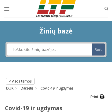
Skip
to
content
Žinių bazė
Rasti
< Visos temos
DUK
Darželis
Covid-19 ir ugdymas
Print
Covid-19 ir ugdymas