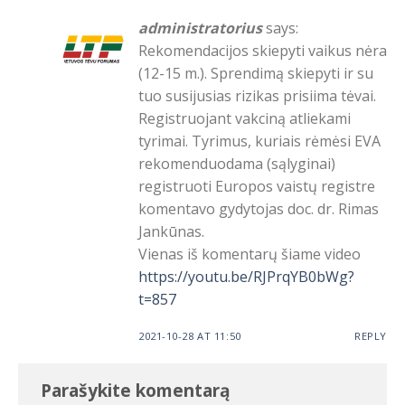
administratorius
says:
Rekomendacijos skiepyti vaikus nėra
(12-15 m.). Sprendimą skiepyti ir su
tuo susijusias rizikas prisiima tėvai.
Registruojant vakciną atliekami
tyrimai. Tyrimus, kuriais rėmėsi EVA
rekomenduodama (sąlyginai)
registruoti Europos vaistų registre
komentavo gydytojas doc. dr. Rimas
Jankūnas.
Vienas iš komentarų šiame video
https://youtu.be/RJPrqYB0bWg?
t=857
2021-10-28 AT 11:50
REPLY
Parašykite komentarą