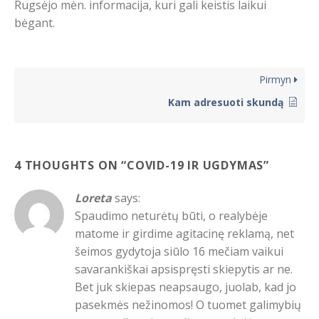
Rugsėjo mėn. informacija, kuri gali keistis laikui
bėgant.
Pirmyn
Kam adresuoti skundą
4 THOUGHTS ON “
COVID-19 IR UGDYMAS
”
Loreta
says:
Spaudimo neturėtų būti, o realybėje
matome ir girdime agitacinę reklamą, net
šeimos gydytoja siūlo 16 mečiam vaikui
savarankiškai apsispręsti skiepytis ar ne.
Bet juk skiepas neapsaugo, juolab, kad jo
pasekmės nežinomos! O tuomet galimybių