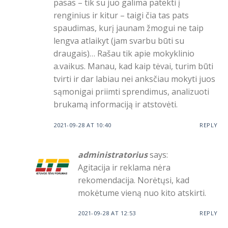
pasas – tik su juo galima patekti į
renginius ir kitur – taigi čia tas pats
spaudimas, kurį jaunam žmogui ne taip
lengva atlaikyt (jam svarbu būti su
draugais)… Rašau tik apie mokyklinio
a.vaikus. Manau, kad kaip tėvai, turim būti
tvirti ir dar labiau nei anksčiau mokyti juos
sąmonigai priimti sprendimus, analizuoti
brukamą informaciją ir atstovėti.
2021-09-28 AT 10:40
REPLY
administratorius
says:
Agitacija ir reklama nėra
rekomendacija. Norėtųsi, kad
mokėtume vieną nuo kito atskirti.
2021-09-28 AT 12:53
REPLY