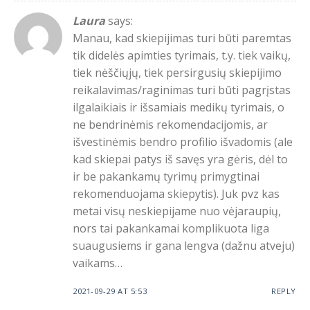
Laura
says:
Manau, kad skiepijimas turi būti paremtas
tik didelės apimties tyrimais, t.y. tiek vaikų,
tiek nėščiųjų, tiek persirgusių skiepijimo
reikalavimas/raginimas turi būti pagrįstas
ilgalaikiais ir išsamiais medikų tyrimais, o
ne bendrinėmis rekomendacijomis, ar
išvestinėmis bendro profilio išvadomis (ale
kad skiepai patys iš savęs yra gėris, dėl to
ir be pakankamų tyrimų primygtinai
rekomenduojama skiepytis). Juk pvz kas
metai visų neskiepijame nuo vėjaraupių,
nors tai pakankamai komplikuota liga
suaugusiems ir gana lengva (dažnu atveju)
vaikams…
2021-09-29 AT 5:53
REPLY