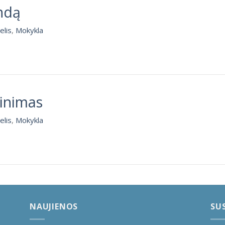
ndą
elis
,
Mokykla
inimas
elis
,
Mokykla
NAUJIENOS
SUS