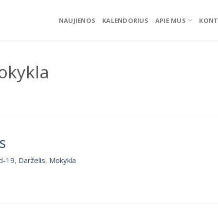
NAUJIENOS
KALENDORIUS
APIE MUS
KONT
okykla
s
d-19
,
Darželis
,
Mokykla