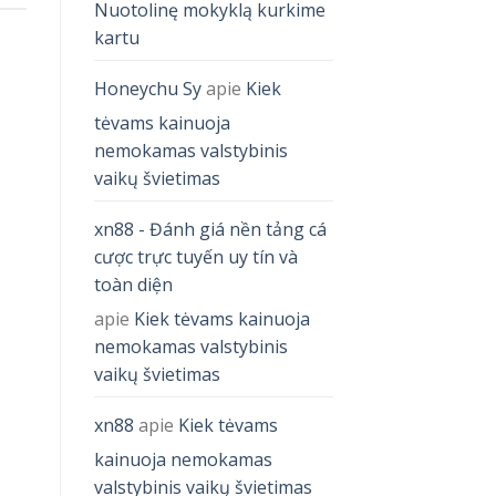
Nuotolinę mokyklą kurkime
kartu
Honeychu Sy
apie
Kiek
tėvams kainuoja
nemokamas valstybinis
vaikų švietimas
xn88 - Đánh giá nền tảng cá
cược trực tuyến uy tín và
toàn diện
apie
Kiek tėvams kainuoja
nemokamas valstybinis
vaikų švietimas
xn88
apie
Kiek tėvams
kainuoja nemokamas
valstybinis vaikų švietimas