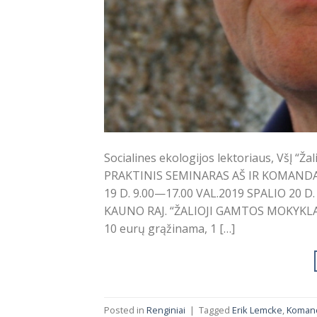
Socialines ekologijos lektoriaus, VšĮ “Ž
PRAKTINIS SEMINARAS AŠ IR KOMANDA.
19 D. 9.00—17.00 VAL.2019 SPALIO 20 D
KAUNO RAJ. “ŽALIOJI GAMTOS MOKYKLA”K
10 eurų grąžinama, 1 […]
Posted in
Renginiai
|
Tagged
Erik Lemcke
,
Koman