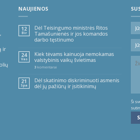
NAUJIENOS
SUS
Dėl Teisingumo ministrės Ritos
12
,
Bir
Tamašunienės ir jos komandos
darbo tęstinumo
 ir
Kiek tėvams kainuoja nemokamas
24
Vas
valstybinis vaikų švietimas
olių
3
komentarai
Dėl skatinimo diskriminuoti asmenis
21
Spa
dėl jų pažiūrų ir įsitikinimų
Ši s
suti