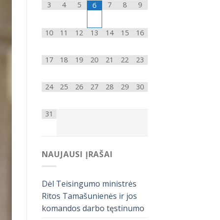
3
4
5
7
8
9
6
10
11
12
13
14
15
16
17
18
19
20
21
22
23
24
25
26
27
28
29
30
31
NAUJAUSI ĮRAŠAI
Dėl Teisingumo ministrės
Ritos Tamašunienės ir jos
komandos darbo tęstinumo