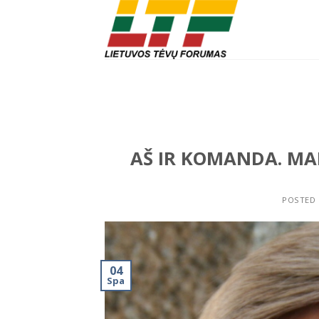
Skip
to
content
AŠ IR KOMANDA. MA
POSTED
04
Spa