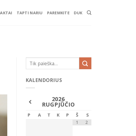
AKTAI
TAPTI NARIU
PAREMKITE
DUK
KALENDORIUS
2026
RUGPJŪČIO
P
A
T
K
P
Š
S
1
2