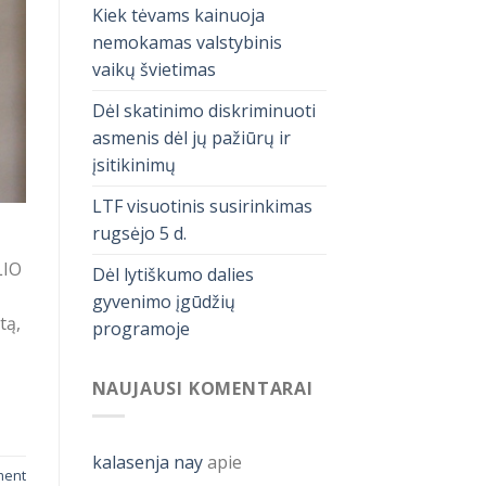
Kiek tėvams kainuoja
nemokamas valstybinis
vaikų švietimas
Dėl skatinimo diskriminuoti
asmenis dėl jų pažiūrų ir
įsitikinimų
LTF visuotinis susirinkimas
rugsėjo 5 d.
LIO
Dėl lytiškumo dalies
gyvenimo įgūdžių
tą,
programoje
NAUJAUSI KOMENTARAI
kalasenja nay
apie
ment