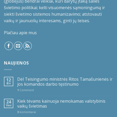
(globėjus) bendrai veiklai, kuri darytų įtaką šalies
švietimo politikai; kelti visuomenės sąmoningumą ir
siekti švietimo sistemos humanizavimo; atstovauti
vaikų ir jaunuolių interesams, ginti jų teises.
Plačiau apie mus
NAUJIENOS
Dėl Teisingumo ministrės Ritos Tamašunienės ir
12
Bir
jos komandos darbo tęstinumo
1
Comment
Kiek tėvams kainuoja nemokamas valstybinis
24
Vas
vaikų švietimas
3
komentarai