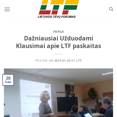
Skip
to
content
VEIKLA
Dažniausiai Užduodami
Klausimai apie LTF paskaitas
POSTED ON
2013-01-20
BY
LTF
20
Sau