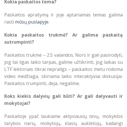
Kokia paskaitos tema?
Paskaitos aprašymą ir joje aptariamas temas galima
rasti
mūsų puslapyje
.
Kokia paskaitos trukmė? Ar galima paskaitą
sutrumpinti?
Paskaitos trukmė – 2.5 valandos. Nors ir gali pasirodyti,
jog tai ilgas laiko tarpas, galime užtikrinti, jog laikas su
LTF lektoriais tikrai neprailgs – paskaitos metu rodoma
video medžiaga, skiriama laiko interaktyviai diskusijai.
Paskaitos trumpinti, deja, negalime.
Koks kiekis dalyvių gali būti? Ar gali dalyvauti ir
mokytojai?
Paskaitoje ypač laukiame aktyviausių tėvų, mokyklos
tarybos narių, mokytojų, klasių auklėtojų, kadangi