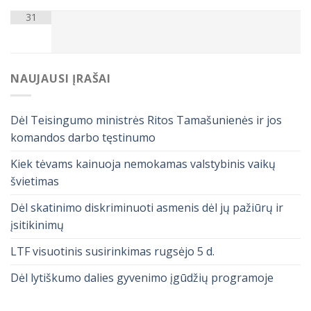
31
NAUJAUSI ĮRAŠAI
Dėl Teisingumo ministrės Ritos Tamašunienės ir jos
komandos darbo tęstinumo
Kiek tėvams kainuoja nemokamas valstybinis vaikų
švietimas
Dėl skatinimo diskriminuoti asmenis dėl jų pažiūrų ir
įsitikinimų
LTF visuotinis susirinkimas rugsėjo 5 d.
Dėl lytiškumo dalies gyvenimo įgūdžių programoje