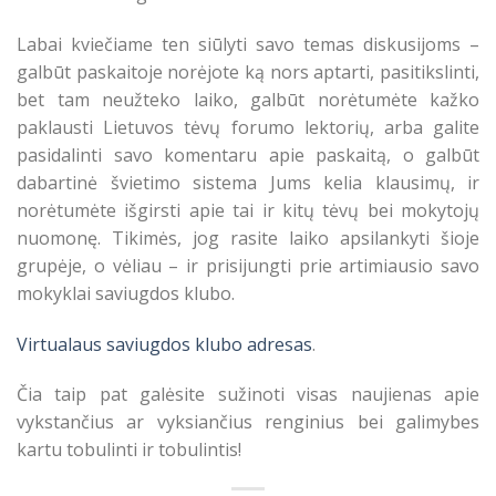
Labai kviečiame ten siūlyti savo temas diskusijoms –
galbūt paskaitoje norėjote ką nors aptarti, pasitikslinti,
bet tam neužteko laiko, galbūt norėtumėte kažko
paklausti Lietuvos tėvų forumo lektorių, arba galite
pasidalinti savo komentaru apie paskaitą, o galbūt
dabartinė švietimo sistema Jums kelia klausimų, ir
norėtumėte išgirsti apie tai ir kitų tėvų bei mokytojų
nuomonę. Tikimės, jog rasite laiko apsilankyti šioje
grupėje, o vėliau – ir prisijungti prie artimiausio savo
mokyklai saviugdos klubo.
Virtualaus saviugdos klubo adresas
.
Čia taip pat galėsite sužinoti visas naujienas apie
vykstančius ar vyksiančius renginius bei galimybes
kartu tobulinti ir tobulintis!