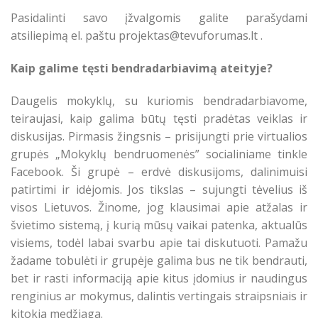
Pasidalinti savo įžvalgomis galite parašydami
atsiliepimą el. paštu projektas@tevuforumas.lt .
Kaip galime tęsti bendradarbiavimą ateityje?
Daugelis mokyklų, su kuriomis bendradarbiavome,
teiraujasi, kaip galima būtų tęsti pradėtas veiklas ir
diskusijas. Pirmasis žingsnis – prisijungti prie virtualios
grupės „Mokyklų bendruomenės” socialiniame tinkle
Facebook. Ši grupė – erdvė diskusijoms, dalinimuisi
patirtimi ir idėjomis. Jos tikslas – sujungti tėvelius iš
visos Lietuvos. Žinome, jog klausimai apie atžalas ir
švietimo sistemą, į kurią mūsų vaikai patenka, aktualūs
visiems, todėl labai svarbu apie tai diskutuoti. Pamažu
žadame tobulėti ir grupėje galima bus ne tik bendrauti,
bet ir rasti informaciją apie kitus įdomius ir naudingus
renginius ar mokymus, dalintis vertingais straipsniais ir
kitokia medžiaga.