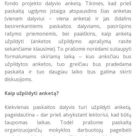
fondo projekto dalyvio anketą. Tikimės, kad prieš
paskaitą ugdymo įstaiga atspausdins šias anketas
(vienam dalyviui – viena anketa) ir jas išdalins
besirenkantiems paskaitos dalyviams, pasirūpins
rašymo priemonėmis, bei paaiškins, kaip anketą
užpildyti (anketos užpildymo aprašymą rasite
sekančiame klausime). To prašome norėdami sutaupyti
formalumams skiriamą laiką – kuo anksčiau bus
užpildytos anketos, tuo greičiau bus pradedama
paskaita ir tuo daugiau laiko bus galima skirti
diskusijoms.
Kaip užpildyti anketą?
Kiekvienas paskaitos dalyvis turi užpildyti anketą,
pageidautina – dar prieš atvykstant lektoriui, kad būtų
taupomas laikas. Todėl prašome paskaitą
organizuojančių mokyklos darbuotojų pagelbėti