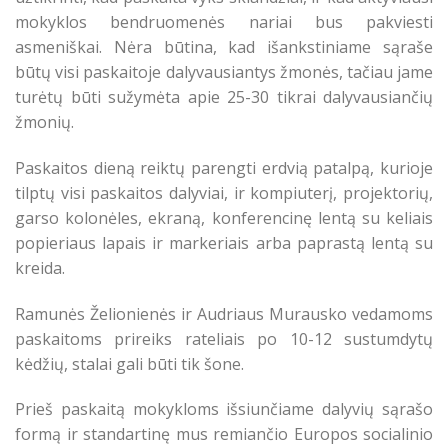
mokyklos bendruomenės nariai bus pakviesti
asmeniškai. Nėra būtina, kad išankstiniame sąraše
būtų visi paskaitoje dalyvausiantys žmonės, tačiau jame
turėtų būti sužymėta apie 25-30 tikrai dalyvausiančių
žmonių.
Paskaitos dieną reiktų parengti erdvią patalpą, kurioje
tilptų visi paskaitos dalyviai, ir kompiuterį, projektorių,
garso kolonėles, ekraną, konferencinę lentą su keliais
popieriaus lapais ir markeriais arba paprastą lentą su
kreida.
Ramunės Želionienės ir Audriaus Murausko vedamoms
paskaitoms prireiks rateliais po 10-12 sustumdytų
kėdžių, stalai gali būti tik šone.
Prieš paskaitą mokykloms išsiunčiame dalyvių sąrašo
formą ir standartinę mus remiančio Europos socialinio