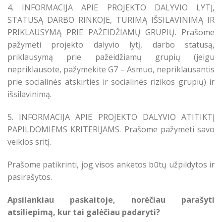
4. INFORMACIJA APIE PROJEKTO DALYVIO LYTĮ,
STATUSĄ DARBO RINKOJE, TURIMĄ IŠSILAVINIMĄ IR
PRIKLAUSYMĄ PRIE PAŽEIDŽIAMŲ GRUPIŲ. Prašome
pažymėti projekto dalyvio lytį, darbo statusą,
priklausymą prie pažeidžiamų grupių (jeigu
nepriklausote, pažymėkite G7 – Asmuo, nepriklausantis
prie socialinės atskirties ir socialinės rizikos grupių) ir
išsilavinimą.
5. INFORMACIJA APIE PROJEKTO DALYVIO ATITIKTĮ
PAPILDOMIEMS KRITERIJAMS. Prašome pažymėti savo
veiklos sritį.
Prašome patikrinti, jog visos anketos būtų užpildytos ir
pasirašytos.
Apsilankiau paskaitoje, norėčiau parašyti
atsiliepimą, kur tai galėčiau padaryti?