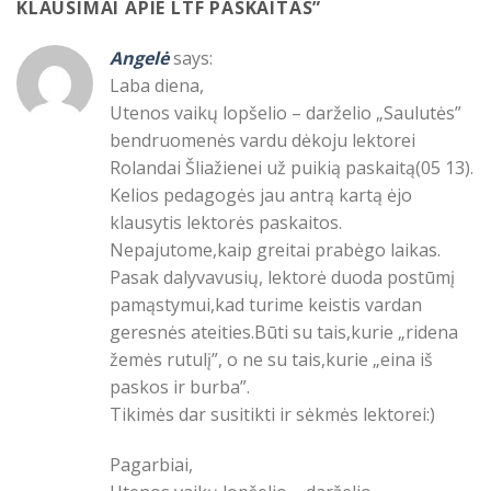
KLAUSIMAI APIE LTF PASKAITAS
”
Angelė
says:
Laba diena,
Utenos vaikų lopšelio – darželio „Saulutės”
bendruomenės vardu dėkoju lektorei
Rolandai Šliažienei už puikią paskaitą(05 13).
Kelios pedagogės jau antrą kartą ėjo
klausytis lektorės paskaitos.
Nepajutome,kaip greitai prabėgo laikas.
Pasak dalyvavusių, lektorė duoda postūmį
pamąstymui,kad turime keistis vardan
geresnės ateities.Būti su tais,kurie „ridena
žemės rutulį”, o ne su tais,kurie „eina iš
paskos ir burba”.
Tikimės dar susitikti ir sėkmės lektorei:)
Pagarbiai,