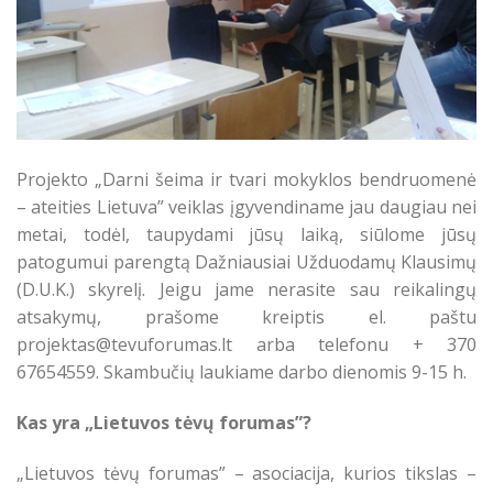
Projekto „Darni šeima ir tvari mokyklos bendruomenė
– ateities Lietuva” veiklas įgyvendiname jau daugiau nei
metai, todėl, taupydami jūsų laiką, siūlome jūsų
patogumui parengtą Dažniausiai Užduodamų Klausimų
(D.U.K.) skyrelį. Jeigu jame nerasite sau reikalingų
atsakymų, prašome kreiptis el. paštu
projektas@tevuforumas.lt arba telefonu + 370
67654559. Skambučių laukiame darbo dienomis 9-15 h.
Kas yra „Lietuvos tėvų forumas”?
„Lietuvos tėvų forumas” – asociacija, kurios tikslas –