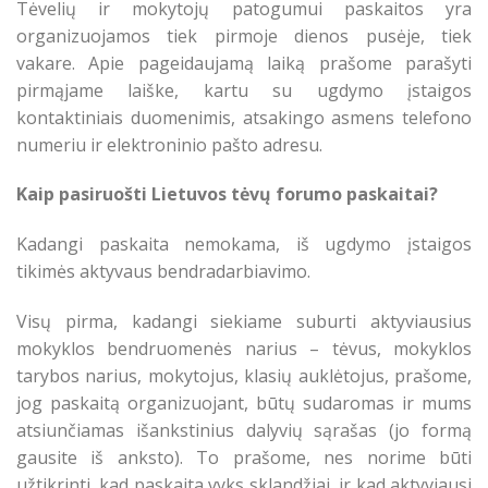
Tėvelių ir mokytojų patogumui paskaitos yra
organizuojamos tiek pirmoje dienos pusėje, tiek
vakare. Apie pageidaujamą laiką prašome parašyti
pirmąjame laiške, kartu su ugdymo įstaigos
kontaktiniais duomenimis, atsakingo asmens telefono
numeriu ir elektroninio pašto adresu.
Kaip pasiruošti Lietuvos tėvų forumo paskaitai?
Kadangi paskaita nemokama, iš ugdymo įstaigos
tikimės aktyvaus bendradarbiavimo.
Visų pirma, kadangi siekiame suburti aktyviausius
mokyklos bendruomenės narius – tėvus, mokyklos
tarybos narius, mokytojus, klasių auklėtojus, prašome,
jog paskaitą organizuojant, būtų sudaromas ir mums
atsiunčiamas išankstinius dalyvių sąrašas (jo formą
gausite iš anksto). To prašome, nes norime būti
užtikrinti, kad paskaita vyks sklandžiai, ir kad aktyviausi