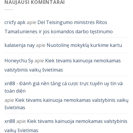
NAUJAUSI KOMENTARAI
cricfy apk
apie
Dėl Teisingumo ministrės Ritos
Tamašunienės ir jos komandos darbo tęstinumo
kalasenja nay
apie
Nuotolinę mokyklą kurkime kartu
Honeychu Sy
apie
Kiek tėvams kainuoja nemokamas
valstybinis vaikų švietimas
xn88 - Đánh giá nền tảng cá cược trực tuyến uy tín và
toàn diện
apie
Kiek tėvams kainuoja nemokamas valstybinis vaikų
švietimas
xn88
apie
Kiek tėvams kainuoja nemokamas valstybinis
vaikų švietimas