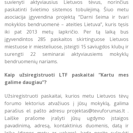
suvienyti aktyviausius Lietuvos tėvus, norinčius
paskatinti švietimo sistemos tobulėjimą. Šiuo metu
asociacija įgyvendina projektą “Darni šeima ir tvari
mokyklos bendruomenė – ateities Lietuva”, kuris tęsis
iki pat 2013 metų lapkričio. Per tą laiką bus
įgyvendintos 285 paskaitos skirtinguose Lietuvos
miestuose ir miesteliuose, įsteigti 15 saviugdos klubų ir
surengti 22 seminarai aktyviausiems mokyklų
bendruomenių nariams.
Kaip užsiregistruoti LTF paskaitai “Kartu mes
galime daugiau”?
Užsiregistruoti paskaitai, kurios metu Lietuvos tėvų
forumo lektorius atvažiuos į jūsų mokyklą, galima
parašius el. pašto adresu projektas@tevuforumas.lt .
Laiške prašome įrašyti jūsų ugdymo įstaigos
pavadinimą, adresą, kontaktinius duomenis, datą ir