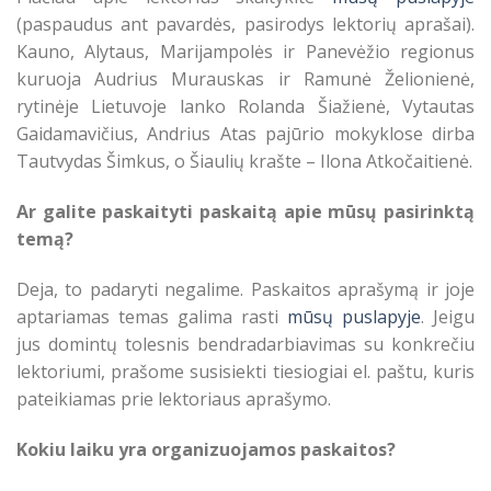
(paspaudus ant pavardės, pasirodys lektorių aprašai).
Kauno, Alytaus, Marijampolės ir Panevėžio regionus
kuruoja Audrius Murauskas ir Ramunė Želionienė,
rytinėje Lietuvoje lanko Rolanda Šiažienė, Vytautas
Gaidamavičius, Andrius Atas pajūrio mokyklose dirba
Tautvydas Šimkus, o Šiaulių krašte – Ilona Atkočaitienė.
Ar galite paskaityti paskaitą apie mūsų pasirinktą
temą?
Deja, to padaryti negalime. Paskaitos aprašymą ir joje
aptariamas temas galima rasti
mūsų puslapyje
. Jeigu
jus domintų tolesnis bendradarbiavimas su konkrečiu
lektoriumi, prašome susisiekti tiesiogiai el. paštu, kuris
pateikiamas prie lektoriaus aprašymo.
Kokiu laiku yra organizuojamos paskaitos?