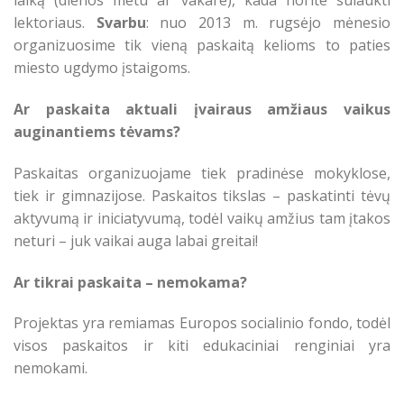
laiką (dienos metu ar vakare), kada norite sulaukti
lektoriaus.
Svarbu
: nuo 2013 m. rugsėjo mėnesio
organizuosime tik vieną paskaitą kelioms to paties
miesto ugdymo įstaigoms.
Ar paskaita aktuali įvairaus amžiaus vaikus
auginantiems tėvams?
Paskaitas organizuojame tiek pradinėse mokyklose,
tiek ir gimnazijose. Paskaitos tikslas – paskatinti tėvų
aktyvumą ir iniciatyvumą, todėl vaikų amžius tam įtakos
neturi – juk vaikai auga labai greitai!
Ar tikrai paskaita – nemokama?
Projektas yra remiamas Europos socialinio fondo, todėl
visos paskaitos ir kiti edukaciniai renginiai yra
nemokami.