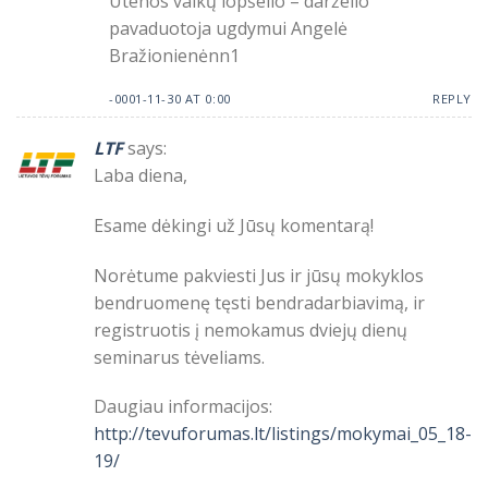
Utenos vaikų lopšelio – darželio
pavaduotoja ugdymui Angelė
Bražionienėnn1
-0001-11-30 AT 0:00
REPLY
LTF
says:
Laba diena,
Esame dėkingi už Jūsų komentarą!
Norėtume pakviesti Jus ir jūsų mokyklos
bendruomenę tęsti bendradarbiavimą, ir
registruotis į nemokamus dviejų dienų
seminarus tėveliams.
Daugiau informacijos:
http://tevuforumas.lt/listings/mokymai_05_18-
19/