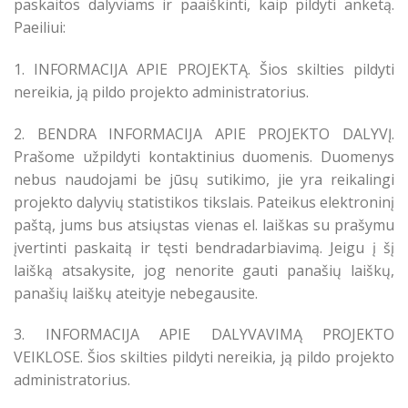
paskaitos dalyviams ir paaiškinti, kaip pildyti anketą.
Paeiliui:
1. INFORMACIJA APIE PROJEKTĄ. Šios skilties pildyti
nereikia, ją pildo projekto administratorius.
2. BENDRA INFORMACIJA APIE PROJEKTO DALYVĮ.
Prašome užpildyti kontaktinius duomenis. Duomenys
nebus naudojami be jūsų sutikimo, jie yra reikalingi
projekto dalyvių statistikos tikslais. Pateikus elektroninį
paštą, jums bus atsiųstas vienas el. laiškas su prašymu
įvertinti paskaitą ir tęsti bendradarbiavimą. Jeigu į šį
laišką atsakysite, jog nenorite gauti panašių laiškų,
panašių laiškų ateityje nebegausite.
3. INFORMACIJA APIE DALYVAVIMĄ PROJEKTO
VEIKLOSE. Šios skilties pildyti nereikia, ją pildo projekto
administratorius.