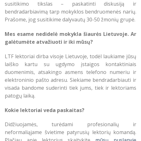
susitikimo tikslas – paskatinti diskusiją ir
bendradarbiavimą tarp mokyklos bendruomenės narių.
Prašome, jog susitikime dalyvautų 30-50 žmonių grupė.
Mes esame nedidelė mokykla šiaurės Lietuvoje. Ar
galėtumėte atvažiuoti ir iki mūsų?
LTF lektoriai dirba visoje Lietuvoje, todėl laukiame jūsų
laiško kartu su ugdymo įstaigos kontaktiniais
duomenimis, atsakingo asmens telefono numeriu ir
elektroninio pašto adresu. Siekiame bendradarbiauti ir
visada bandome suderinti tiek jums, tiek ir lektoriams
patogų laiką.
Kokie lektoriai veda paskaitas?
Didžiuojamės, turėdami profesionalių ir
neformaliąjame švietime patyrusių lektorių komandą.
Plačiau apie lektorius skaitykite
mūsų puslapyje