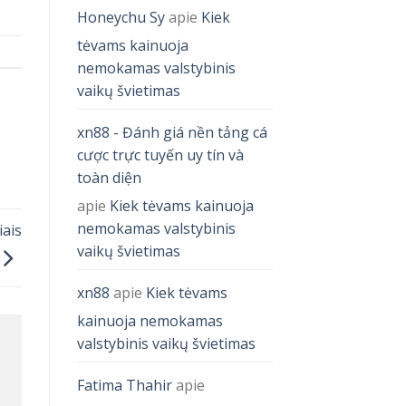
Honeychu Sy
apie
Kiek
tėvams kainuoja
nemokamas valstybinis
vaikų švietimas
xn88 - Đánh giá nền tảng cá
cược trực tuyến uy tín và
toàn diện
apie
Kiek tėvams kainuoja
nemokamas valstybinis
iais
vaikų švietimas
xn88
apie
Kiek tėvams
kainuoja nemokamas
valstybinis vaikų švietimas
Fatima Thahir
apie