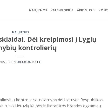
NAUJIENOS
KALENDORIUS
APIE MUS
KONT
NAUJIENOS
klaidai. Dėl kreipimosi į Lygių
mybių kontrolierių
POSTED ON
2013-03-07
BY
LTF
galimybių kontrolieriaus tarnybą dėl Lietuvos Respublikos
keitusio Lietuvių kalbos ir literatūros brandos egzaminų