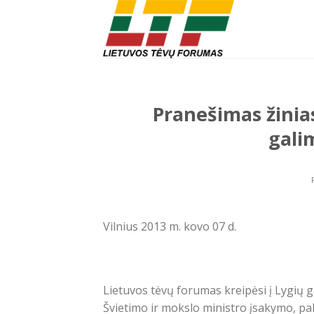
Skip
to
content
Pranešimas žinias
gali
Vilnius 2013 m. kovo 07 d.
Lietuvos tėvų forumas kreipėsi į Lygių 
Švietimo ir mokslo ministro įsakymo, pa