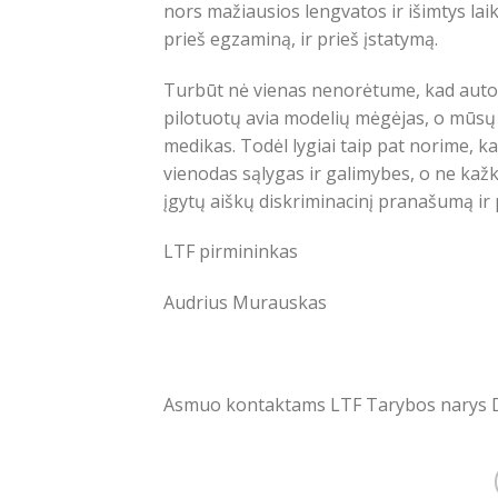
nors mažiausios lengvatos ir išimtys lai
prieš egzaminą, ir prieš įstatymą.
Turbūt nė vienas nenorėtume, kad autobu
pilotuotų avia modelių mėgėjas, o mūsų 
medikas. Todėl lygiai taip pat norime, k
vienodas sąlygas ir galimybes, o ne kaž
įgytų aiškų diskriminacinį pranašumą ir 
LTF pirmininkas
Audrius Murauskas
Asmuo kontaktams LTF Tarybos narys D