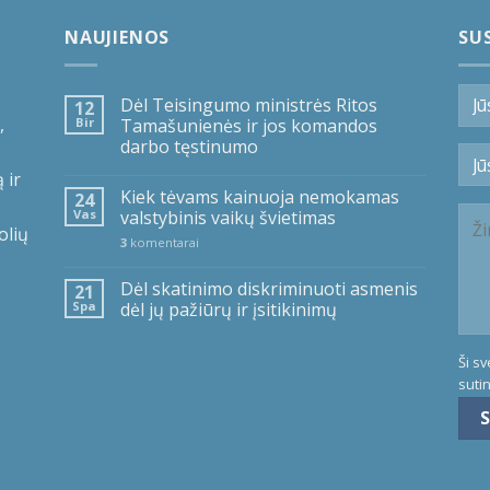
NAUJIENOS
SUS
Dėl Teisingumo ministrės Ritos
12
,
Bir
Tamašunienės ir jos komandos
darbo tęstinumo
 ir
Kiek tėvams kainuoja nemokamas
24
Vas
valstybinis vaikų švietimas
olių
3
komentarai
Dėl skatinimo diskriminuoti asmenis
21
Spa
dėl jų pažiūrų ir įsitikinimų
Ši s
suti