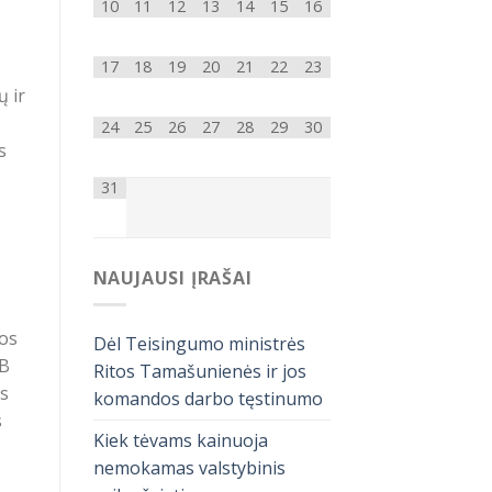
10
11
12
13
14
15
16
17
18
19
20
21
22
23
ų ir
24
25
26
27
28
29
30
s
31
NAUJAUSI ĮRAŠAI
tos
Dėl Teisingumo ministrės
 B
Ritos Tamašunienės ir jos
is
komandos darbo tęstinumo
s
Kiek tėvams kainuoja
nemokamas valstybinis