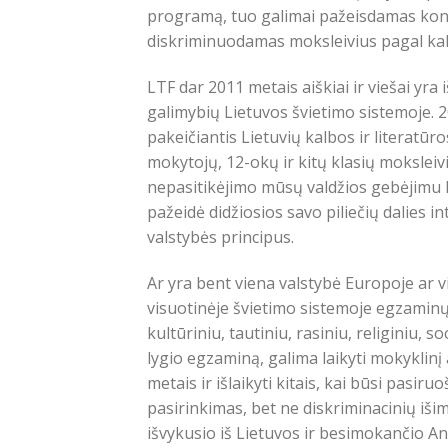
programą, tuo galimai pažeisdamas konst
diskriminuodamas moksleivius pagal kal
LTF dar 2011 metais aiškiai ir viešai yra 
galimybių Lietuvos švietimo sistemoje. 2
pakeičiantis Lietuvių kalbos ir literat
mokytojų, 12-okų ir kitų klasių mokslei
nepasitikėjimo mūsų valdžios gebėjimu lai
pažeidė didžiosios savo piliečių dalies 
valstybės principus.
Ar yra bent viena valstybė Europoje ar 
visuotinėje švietimo sistemoje egzaminų
kultūriniu, tautiniu, rasiniu, religiniu, s
lygio egzaminą, galima laikyti mokyklinį a
metais ir išlaikyti kitais, kai būsi pasir
pasirinkimas, bet ne diskriminacinių išim
išvykusio iš Lietuvos ir besimokančio Ang