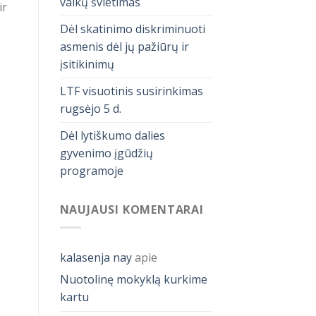
vaikų švietimas
ir
Dėl skatinimo diskriminuoti
asmenis dėl jų pažiūrų ir
įsitikinimų
LTF visuotinis susirinkimas
rugsėjo 5 d.
Dėl lytiškumo dalies
gyvenimo įgūdžių
programoje
NAUJAUSI KOMENTARAI
kalasenja nay
apie
Nuotolinę mokyklą kurkime
kartu