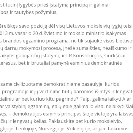
itucinį lygybės prieš įstatymą principą ir galimai
bos ir tautybės požymius.
išreiškęs savo poziciją dėl visų Lietuvos moksleivių lygių teisi
013 m. vasario 20 d. švietimo ir mokslo ministro įsakymas
ūros brandos egzamino programą, ne tik sujaukė visos Lietuvo
vių darnų mokymosi procesą, įnešė sumaišties, neaiškumo ir
kytis galiojančių įstatymų ir LR Konstitucijos, šiurkščiai
interesus, bet ir brutaliai pamynė esminius demokratinės
visame civilizuotame demokratiniame pasaulyje, kurios
 programoje ir jų vertinime būtų daromos išimtys ir lengva
ocialiniu ar bet kuriuo kitu pagrindu? Taip, galima laikyti A ar
r valstybinį egzaminą, galų gale galima jo visai nelaikyti šia
uošęs, – demokratijos esminis principas šioje vietoje yra laisva
čių ir lengvatų kelias. Paklauskite bet kurio moksleivio,
lijoje, Lenkijoje, Norvegijoje, Vokietijoje, ar jam taikomos