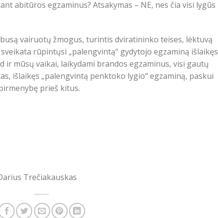
kant abitūros egzaminus? Atsakymas – NE, nes čia visi lygūs 
są vairuotų žmogus, turintis dviratininko teises, lėktuvą
sveikata rūpintųsi „palengvintą“ gydytojo egzaminą išlaikęs
ad ir mūsų vaikai, laikydami brandos egzaminus, visi gautų
kas, išlaikęs „palengvintą penktoko lygio“ egzaminą, paskui
pirmenybę prieš kitus.
arius Trečiakauskas