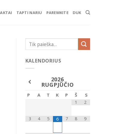
AKTAI
TAPTI NARIU
PAREMKITE
DUK
KALENDORIUS
2026
RUGPJŪČIO
P
A
T
K
P
Š
S
1
2
3
4
5
7
8
9
6