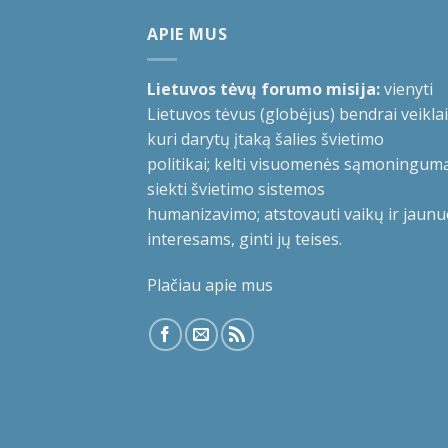
APIE MUS
Lietuvos tėvų forumo misija:
vienyti
Lietuvos tėvus (globėjus) bendrai veiklai
kuri darytų įtaką šalies švietimo
politikai; kelti visuomenės sąmoningumą
siekti švietimo sistemos
humanizavimo; atstovauti vaikų ir jaunu
interesams, ginti jų teises.
Plačiau apie mus