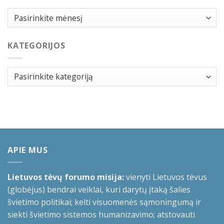
Archyvai
KATEGORIJOS
Kategorijos
APIE MUS
Lietuvos tėvų forumo misija:
vienyti Lietuvos tėvus
(globėjus) bendrai veiklai, kuri darytų įtaką šalies
švietimo politikai; kelti visuomenės sąmoningumą ir
siekti švietimo sistemos humanizavimo; atstovauti