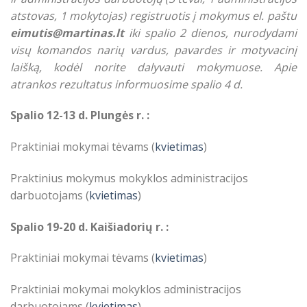
atstovas, 1 mokytojas) registruotis į mokymus el. paštu
eimutis@martinas.lt
iki spalio 2 dienos, nurodydami
visų komandos narių vardus, pavardes ir motyvacinį
laišką, kodėl norite dalyvauti mokymuose. Apie
atrankos rezultatus informuosime spalio 4 d.
Spalio 12-13 d. Plungės r. :
Praktiniai mokymai tėvams (
kvietimas
)
Praktinius mokymus mokyklos administracijos
darbuotojams (
kvietimas
)
Spalio 19-20 d. Kaišiadorių r. :
Praktiniai mokymai tėvams (
kvietimas
)
Praktiniai mokymai mokyklos administracijos
darbuotojams (
kvietimas
)