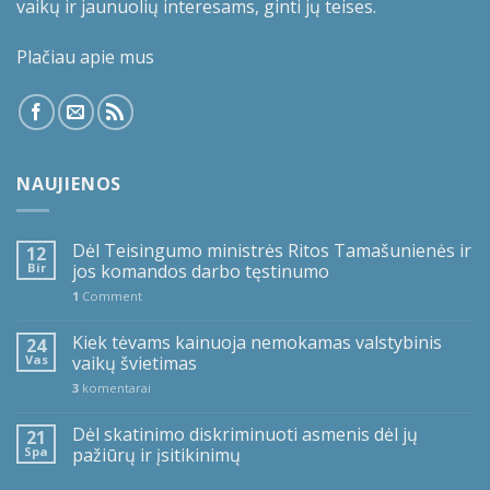
vaikų ir jaunuolių interesams, ginti jų teises.
Plačiau apie mus
NAUJIENOS
Dėl Teisingumo ministrės Ritos Tamašunienės ir
12
Bir
jos komandos darbo tęstinumo
1
Comment
Kiek tėvams kainuoja nemokamas valstybinis
24
Vas
vaikų švietimas
3
komentarai
Dėl skatinimo diskriminuoti asmenis dėl jų
21
Spa
pažiūrų ir įsitikinimų