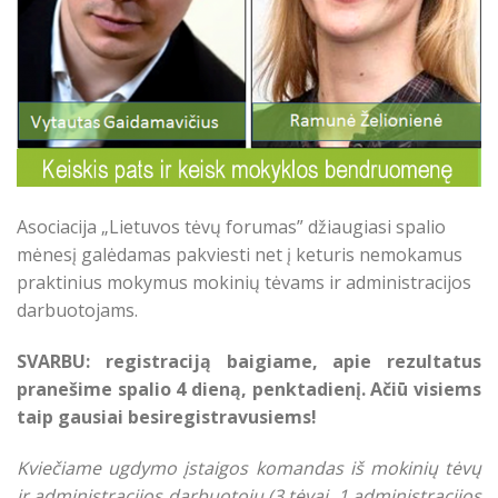
Asociacija „Lietuvos tėvų forumas” džiaugiasi spalio
mėnesį galėdamas pakviesti net į keturis nemokamus
praktinius mokymus mokinių tėvams ir administracijos
darbuotojams.
SVARBU: registraciją baigiame, apie rezultatus
pranešime spalio 4 dieną, penktadienį. Ačiū visiems
taip gausiai besiregistravusiems!
Kviečiame ugdymo įstaigos komandas iš mokinių tėvų
ir administracijos darbuotojų (3 tėvai, 1 administracijos