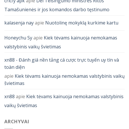
cricfy apk
apie
Dėl Teisingumo ministrės Ritos
Tamašunienės ir jos komandos darbo tęstinumo
kalasenja nay
apie
Nuotolinę mokyklą kurkime kartu
Honeychu Sy
apie
Kiek tėvams kainuoja nemokamas
valstybinis vaikų švietimas
xn88 - Đánh giá nền tảng cá cược trực tuyến uy tín và
toàn diện
apie
Kiek tėvams kainuoja nemokamas valstybinis vaikų
švietimas
xn88
apie
Kiek tėvams kainuoja nemokamas valstybinis
vaikų švietimas
ARCHYVAI