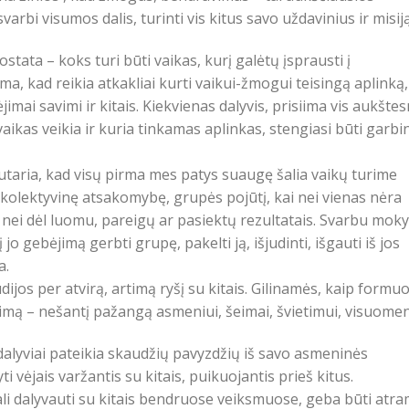
rbi visumos dalis, turinti vis kitus savo uždavinius ir misiją
stata – koks turi būti vaikas, kurį galėtų įsprausti į
a, kad reikia atkakliai kurti vaikui-žmogui teisingą aplinką,
imai savimi ir kitais. Kiekvienas dalyvis, prisiima vis aukštes
 vaikas veikia ir kuria tinkamas aplinkas, stengiasi būti garb
utaria, kad visų pirma mes patys suaugę šalia vaikų turime
 kolektyvinę atsakomybę, grupės pojūtį, kai nei vienas nėra
nei dėl luomu, pareigų ar pasiektų rezultatais. Svarbu moky
 jo gebėjimą gerbti grupę, pakelti ją, išjudinti, išgauti iš jos
a.
jos per atvirą, artimą ryšį su kitais. Gilinamės, kaip formuo
imą – nešantį pažangą asmeniui, šeimai, švietimui, visuomen
dalyviai pateikia skaudžių pavyzdžių iš savo asmeninės
yti vėjais varžantis su kitais, puikuojantis prieš kitus.
ali dalyvauti su kitais bendruose veiksmuose, geba būti atr