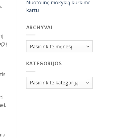
Nuotolinę mokyklą kurkime
.
kartu
ARCHYVAI
nį
ingų
Archyvai
KATEGORIJOS
tis
Kategorijos
ti
ei.
ama