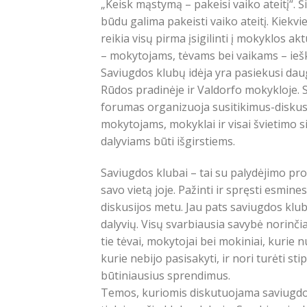
„Keisk mąstymą – pakeisi vaiko ateitį“. 
būdu galima pakeisti vaiko ateitį. Kiekvien
reikia visų pirma įsigilinti į mokyklos ak
– mokytojams, tėvams bei vaikams – iešk
Saviugdos klubų idėja yra pasiekusi dau
Rūdos pradinėje ir Valdorfo mokykloje. S
forumas organizuoja susitikimus-diskus
mokytojams, mokyklai ir visai švietimo s
dalyviams būti išgirstiems.
Saviugdos klubai – tai su palydėjimo pro
savo vietą joje. Pažinti ir spręsti esm
diskusijos metu. Jau pats saviugdos klub
dalyvių. Visų svarbiausia savybė norinč
tie tėvai, mokytojai bei mokiniai, kurie n
kurie nebijo pasisakyti, ir nori turėti sti
būtiniausius sprendimus.
Temos, kuriomis diskutuojama saviugdos