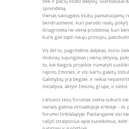
tiek ir pačių klubo dalyvių. Svarbiausia dal
sprendimą.
Vienas saviugdos klubų pamatuojamų rez
bendruomenė, kuri parodo realų pokytį s
išnagrinėta ne viena problema, kuri be
kuris gali tapti nauju principu, patobuli
Vis dėl to, pagrindinis dalykas, kurio si
mokinių sujungimas į vieną aktyvią, pok
to, kai baigsis projekte numatyti susitik
rajono žmones, ir visi kartu galėtų tobulėti
Galimybių yra begalė, ir reikia nepamiršti
iniciatyva, aktyvi žmonių grupė, ir siekis
Lietuvos tėvų forumas siekia sukurti vie
nariais galima virtualiojoje erdvėje – el.
forumo tinklalapyje. Pastarąjame visi sa
rašyti straipsnius apie susitikimus, kelt
patirtimi ir įspūdžiais.