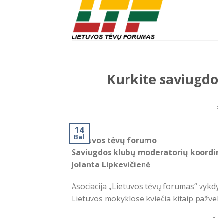
Skip
to
content
Kurkite saviugdos
14
Bal
Lietuvos tėvų forumo
Saviugdos klubų moderatorių koordi
Jolanta Lipkevičienė
Asociacija „Lietuvos tėvų forumas“ vykdy
Lietuvos mokyklose kviečia kitaip pažvelg