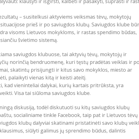
yvauti: klausyti ir išgirsti, kalbėti ir pasakyti, suprasti ir rast
ultatų – susitelkusi aktyviems veiksmas tėvų, mokytojų
ituacijose prieš ir po saviugdos klubų. Saviugdos klube bū
ndra visoms Lietuvos mokykloms, ir rastas spendimo būdas,
nsiančiu švietimo sistemą.
ekiama saviugdos klubuose, tai aktyvių tėvų, mokytojų ir
yčių norinčią bendruomenę, kuri tęstų pradėtas veiklas ir p
imai, skatintų prisijungti ir kitus savo mokyklos, miesto ar
, palaikyti vienas kitą ir keisti ateitį.
, kad vieninteliai dalykai, kurių kartais pritrūksta, yra
 veikti. Visa tai siūloma saviugdos klube.
ningą diskusiją, todėl diskutuoti su kitų saviugdos klubų
 paštu, socialiniame tinkle Facebook, taip pat ir Lietuvos tėvų
viugdos klubų dalyviai skatinami pristatinėti savo klubų veik
i klausimus, siūlyti galimus jų sprendimo būdus, dalintis