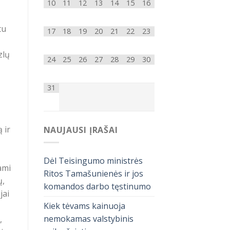
10
11
12
13
14
15
16
tu
17
18
19
20
21
22
23
zlų
24
25
26
27
28
29
30
31
 ir
NAUJAUSI ĮRAŠAI
Dėl Teisingumo ministrės
ami
Ritos Tamašunienės ir jos
ų,
komandos darbo tęstinumo
jai
Kiek tėvams kainuoja
nemokamas valstybinis
,