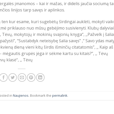
ergalės įmanomos – kai ir mažas, ir didelis jaučia sociumą ta
nčios linijos tarp savęs ir aplinkos.
ten kur esame, kuri sugebėtų širdingai auklėti, mokyti vaik
ėkmė priklauso nuo mūsų gebėjimo susivienyti. Klubų dalyviai
,, Tėvų, mokytojų ir mokinių svajonių knyga“, ,,Pažvelk į šalia
epažysti”, “Sustabdyk neteisybę šalia savęs” ,’’ Savo ydas mat
kvieną dieną vieni kitų širdis išminčių citatatomis”, ,, Kaip aš
is- mėgautis grupės jėga ir sėkme kartu su kitais?”, ,, Tėvų
vų klasė“, ,, Tėvų
posted in
Naujienos
. Bookmark the
permalink
.