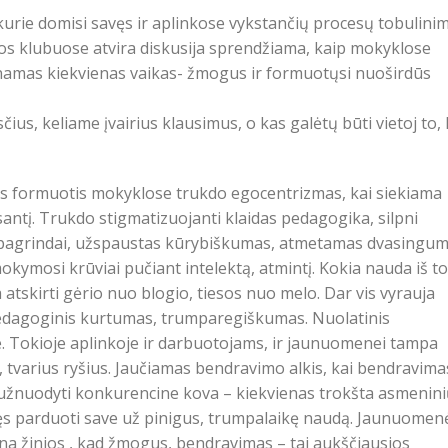
urie domisi savęs ir aplinkose vykstančių procesų tobulini
os klubuose atvira diskusija sprendžiama, kaip mokyklose
inamas kiekvienas vaikas- žmogus ir formuotųsi nuoširdūs
ius, keliame įvairius klausimus, o kas galėtų būti vietoj to,
 formuotis mokyklose trukdo egocentrizmas, kai siekiama
ntį. Trukdo stigmatizuojanti klaidas pedagogika, silpni
 pagrindai, užspaustas kūrybiškumas, atmetamas dvasingum
okymosi krūviai pučiant intelektą, atmintį. Kokia nauda iš t
atskirti gėrio nuo blogio, tiesos nuo melo. Dar vis vyrauja
dagoginis kurtumas, trumparegiškumas. Nuolatinis
. Tokioje aplinkoje ir darbuotojams, ir jaunuomenei tampa
, tvarius ryšius. Jaučiamas bendravimo alkis, kai bendravima
 užnuodyti konkurencine kova – kiekvienas trokšta asmenin
šęs parduoti save už pinigus, trumpalaikę naudą. Jaunuomen
 žinios , kad žmogus, bendravimas – tai aukščiausios