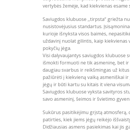
vertybės žemėje, kad kiekvienas esame sva
Saviugdos klubuose ,,tirpsta“ griežta nuo
nusistovėjusius standartus. Įsisąmoninam
kurioje išnyksta visos baimės, nepasitikėj
uždavinį nuolat gilintis, kaip kiekvienas
pokyčių jėga.
Visi dalyvaujantys saviugdos klubuose s
išmokti formuoti ne tik asmeninę, bet ir
daugiau svarbus ir reikšmingas už kitus 
pažiūrėti į kiekvieną vaiką asmeniškai ir į
jėgų ir būti kartu su kitais it viena visum
Saviugdos klubuose vyksta savityros studi
savo asmeninį, šeimos ir švietimo gyven
Sukūrus pasitikėjimu grįstą atmosferą, 
patirties, kiek jiems jėgų reikėjo iššvaist
Didžiausias asmens pasiekimas kai jis g