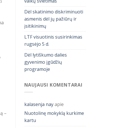
vaikų švietimas
i
Dėl skatinimo diskriminuoti
asmenis dėl jų pažiūrų ir
na
įsitikinimų
LTF visuotinis susirinkimas
rugsėjo 5 d.
Dėl lytiškumo dalies
o
gyvenimo įgūdžių
programoje
NAUJAUSI KOMENTARAI
kalasenja nay
apie
lą –
Nuotolinę mokyklą kurkime
kartu