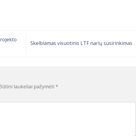
projekto
Skelbiamas visuotinis LTF narių susirinkimas
Būtini laukeliai pažymėti
*