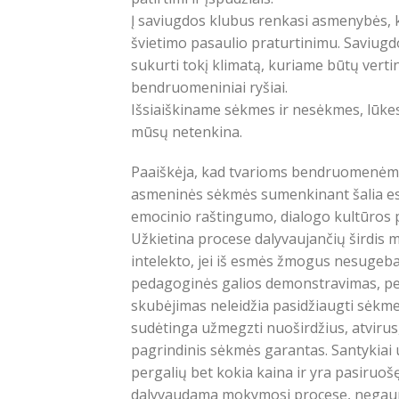
Į saviugdos klubus renkasi asmenybės, k
švietimo pasaulio praturtinimu. Saviugd
sukurti tokį klimatą, kuriame būtų vert
bendruomeniniai ryšiai.
Išsiaiškiname sėkmes ir nesėkmes, lūkesč
mūsų netenkina.
Paaiškėja, kad tvarioms bendruomenėms
asmeninės sėkmės sumenkinant šalia esa
emocinio raštingumo, dialogo kultūros
Užkietina procese dalyvaujančių širdis m
intelekto, jei iš esmės žmogus nesugeba 
pedagoginės galios demonstravimas, pe
skubėjimas neleidžia pasidžiaugti sėkme
sudėtinga užmegzti nuoširdžius, atvirus
pagrindinis sėkmės garantas. Santykiai
pergalių bet kokia kaina ir yra pasiruo
dalyvaudama mokymosi procese, negauna