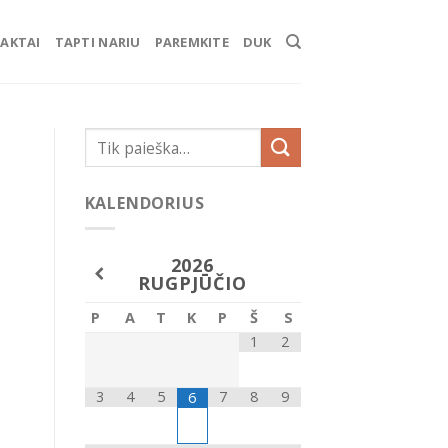
AKTAI
TAPTI NARIU
PAREMKITE
DUK
KALENDORIUS
2026
RUGPJŪČIO
P
A
T
K
P
Š
S
1
2
3
4
5
7
8
9
6