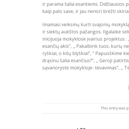
ir parama šalia esantiems. Didžiausios p
kaip pats save, ir jau nenori brėžti skiria
Imamasi veiksmų kurti svajonių mokyklą 
ir siektų aukštos pažangos. Ilgalaikė s
inicijuoja mokyklose įvairius projektus : 
esančių akis”, ,, Pakalbink tuos, kurių n
ryškiai, o kitų blyškiai”, “ Papuoškime kie
drąsinu šalia esančius?”, ,, Geroji patirt
sąvanorystė mokykloje- tėvavimas“, ,, Tė
This entry was 