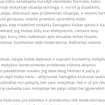
Šiuo šūkiu nesiekiama nurodyti vienintelės formulės, kokiu
oje mokykloje situacija skirtinga, ir, norint ją išsiaiškinti,
tualijas, diskutuoti apie problemines situacijas, ir visiems kar
oti geriausio, visiems priimtino sprendimo būdo.
giau, kaip trisdešimt mokyklų. Saviugdos klubas vyksta ir Ka
iekiant, jog klubas būtų kuo efektyvesnis, Lietuvos tėvų
ijas, kurių metu kalbamasi apie aktualias temas tėvams,
istemai. Susitikimus veda moderatoriai, leidžiantys visiems
cesas, naujas būdas dalyvauti ir suprasti šiuolaikinę mokyklą
ines mokyklos bendruomenės problemas siūloma aktyvios
o pavadinimas nusako, jog labai daug tikimasi iš pačių jo
iam tapti klubo nariu – aktyvumas. Saviugdos klubuose lauki
uoširdžiai nori pokyčių tiek savo mokykloje, tiek ir už jos rib
prią savivaldą savo mokykloje bei patys siūlyti bei įgyvendinti 
 klubuose, yra siūlomos ir pristatomos tiek moderatoriaus