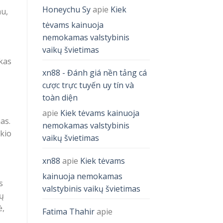
Honeychu Sy
apie
Kiek
mu,
tėvams kainuoja
nemokamas valstybinis
vaikų švietimas
 kas
xn88 - Đánh giá nền tảng cá
cược trực tuyến uy tín và
toàn diện
apie
Kiek tėvams kainuoja
as.
nemokamas valstybinis
okio
vaikų švietimas
xn88
apie
Kiek tėvams
kainuoja nemokamas
s
valstybinis vaikų švietimas
ių
ė,
Fatima Thahir
apie