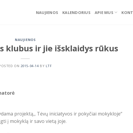
NAUJIENOS
KALENDORIUS
APIE MUS
KONT
NAUJIENOS
 klubus ir jie išsklaidys rūkus
POSTED ON
2015-04-14
BY
LTF
natorė
dama projektą,, Tėvų iniciatyvos ir pokyčiai mokykloje“
ti į mokyklą ir savo vietą joje.