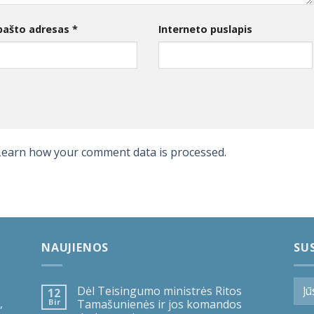
 pašto adresas
*
Interneto puslapis
Learn how your comment data is processed.
NAUJIENOS
SUS
Dėl Teisingumo ministrės Ritos
12
,
Bir
Tamašunienės ir jos komandos