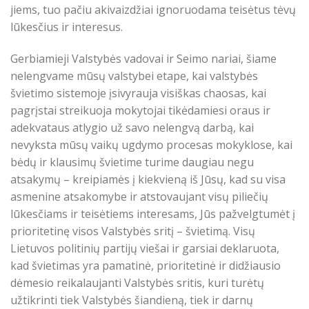
jiems, tuo pačiu akivaizdžiai ignoruodama teisėtus tėvų
lūkesčius ir interesus.
Gerbiamieji Valstybės vadovai ir Seimo nariai, šiame
nelengvame mūsų valstybei etape, kai valstybės
švietimo sistemoje įsivyrauja visiškas chaosas, kai
pagrįstai streikuoja mokytojai tikėdamiesi oraus ir
adekvataus atlygio už savo nelengvą darbą, kai
nevyksta mūsų vaikų ugdymo procesas mokyklose, kai
bėdų ir klausimų švietime turime daugiau negu
atsakymų – kreipiamės į kiekvieną iš Jūsų, kad su visa
asmenine atsakomybe ir atstovaujant visų piliečių
lūkesčiams ir teisėtiems interesams, Jūs pažvelgtumėt į
prioritetinę visos Valstybės sritį – švietimą. Visų
Lietuvos politinių partijų viešai ir garsiai deklaruota,
kad švietimas yra pamatinė, prioritetinė ir didžiausio
dėmesio reikalaujanti Valstybės sritis, kuri turėtų
užtikrinti tiek Valstybės šiandieną, tiek ir darnų