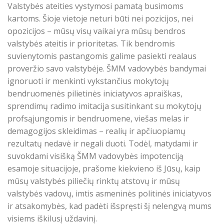
Valstybės ateities vystymosi pamatą busimoms
kartoms. Šioje vietoje neturi būti nei pozicijos, nei
opozicijos – mūsų visų vaikai yra mūsų bendros
valstybės ateitis ir prioritetas. Tik bendromis
suvienytomis pastangomis galime pasiekti realaus
proveržio savo valstybėje. ŠMM vadovybės bandymai
ignoruoti ir menkinti vykstančius mokytojų
bendruomenės pilietinės iniciatyvos apraiškas,
sprendimų radimo imitacija susitinkant su mokytojų
profsąjungomis ir bendruomene, viešas melas ir
demagogijos skleidimas – realių ir apčiuopiamų
rezultatų nedavė ir negali duoti. Todėl, matydami ir
suvokdami visišką ŠMM vadovybės impotenciją
esamoje situacijoje, prašome kiekvieno iš Jūsų, kaip
mūsų valstybės piliečių rinktų atstovų ir mūsų
valstybės vadovų, imtis asmeninės politinės iniciatyvos
ir atsakomybės, kad padėti išspręsti šį nelengvą mums
visiems iškilusį uždavinį.