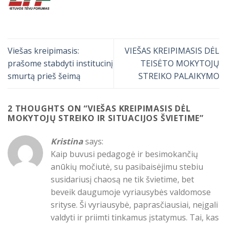
Viešas kreipimasis:
VIEŠAS KREIPIMASIS DĖL
prašome stabdyti institucinį
TEISĖTO MOKYTOJŲ
smurtą prieš šeimą
STREIKO PALAIKYMO
2 THOUGHTS ON “
VIEŠAS KREIPIMASIS DĖL
MOKYTOJŲ STREIKO IR SITUACIJOS ŠVIETIME
”
Kristina
says:
Kaip buvusi pedagogė ir besimokančių
anūkių močiutė, su pasibaisėjimu stebiu
susidariusį chaosą ne tik švietime, bet
beveik daugumoje vyriausybės valdomose
srityse. Ši vyriausybė, paprasčiausiai, neįgali
valdyti ir priimti tinkamus įstatymus. Tai, kas