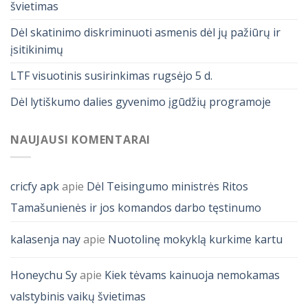
švietimas
Dėl skatinimo diskriminuoti asmenis dėl jų pažiūrų ir
įsitikinimų
LTF visuotinis susirinkimas rugsėjo 5 d.
Dėl lytiškumo dalies gyvenimo įgūdžių programoje
NAUJAUSI KOMENTARAI
cricfy apk
apie
Dėl Teisingumo ministrės Ritos
Tamašunienės ir jos komandos darbo tęstinumo
kalasenja nay
apie
Nuotolinę mokyklą kurkime kartu
Honeychu Sy
apie
Kiek tėvams kainuoja nemokamas
valstybinis vaikų švietimas