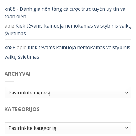
xn88 - Đánh giá nền tảng cá cược trực tuyến uy tín và
toàn diện
apie
Kiek tėvams kainuoja nemokamas valstybinis vaikų
švietimas
xn88
apie
Kiek tėvams kainuoja nemokamas valstybinis
vaikų švietimas
ARCHYVAI
Archyvai
KATEGORIJOS
Kategorijos