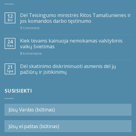
Dėl Teisingumo ministrės Ritos Tamašunienės ir
12
Bir
jos komandos darbo tęstinumo
1
Comment
Kiek tėvams kainuoja nemokamas valstybinis
24
Vas
vaikų švietimas
3
komentarai
Dėl skatinimo diskriminuoti asmenis dėl jų
21
Spa
pažiūrų ir įsitikinimų
SUSISIEKTI