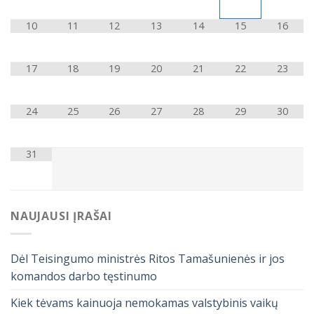
10
11
12
13
14
15
16
17
18
19
20
21
22
23
24
25
26
27
28
29
30
31
NAUJAUSI ĮRAŠAI
Dėl Teisingumo ministrės Ritos Tamašunienės ir jos
komandos darbo tęstinumo
Kiek tėvams kainuoja nemokamas valstybinis vaikų