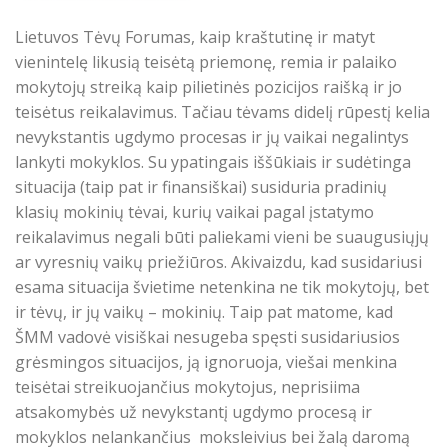
Lietuvos Tėvų Forumas, kaip kraštutinę ir matyt
vienintelę likusią teisėtą priemonę, remia ir palaiko
mokytojų streiką kaip pilietinės pozicijos raišką ir jo
teisėtus reikalavimus. Tačiau tėvams didelį rūpestį kelia
nevykstantis ugdymo procesas ir jų vaikai negalintys
lankyti mokyklos. Su ypatingais iššūkiais ir sudėtinga
situacija (taip pat ir finansiškai) susiduria pradinių
klasių mokinių tėvai, kurių vaikai pagal įstatymo
reikalavimus negali būti paliekami vieni be suaugusiųjų
ar vyresnių vaikų priežiūros. Akivaizdu, kad susidariusi
esama situacija švietime netenkina ne tik mokytojų, bet
ir tėvų, ir jų vaikų – mokinių. Taip pat matome, kad
ŠMM vadovė visiškai nesugeba spęsti susidariusios
grėsmingos situacijos, ją ignoruoja, viešai menkina
teisėtai streikuojančius mokytojus, neprisiima
atsakomybės už nevykstantį ugdymo procesą ir
mokyklos nelankančius moksleivius bei žalą daromą