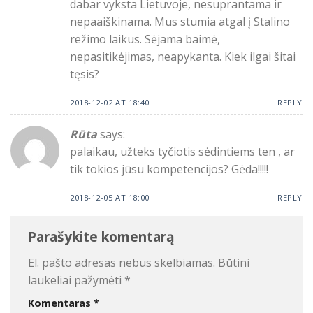
dabar vyksta Lietuvoje, nesuprantama ir
nepaaiškinama. Mus stumia atgal į Stalino
režimo laikus. Sėjama baimė,
nepasitikėjimas, neapykanta. Kiek ilgai šitai
tęsis?
2018-12-02 AT 18:40
REPLY
Rūta
says:
palaikau, užteks tyčiotis sėdintiems ten , ar
tik tokios jūsu kompetencijos? Gėda!!!!!
2018-12-05 AT 18:00
REPLY
Parašykite komentarą
El. pašto adresas nebus skelbiamas.
Būtini
laukeliai pažymėti
*
Komentaras
*