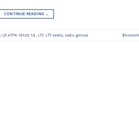
CONTINUE READING
→
ė
,
LR ATPK 181str.1d.
,
LTF
,
LTF veikla
,
vaiko gerovė
3
koment