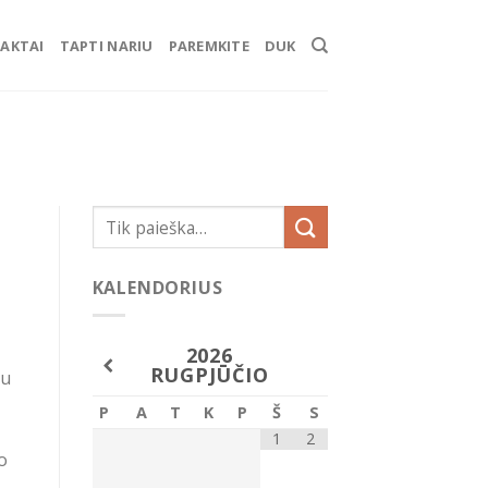
AKTAI
TAPTI NARIU
PAREMKITE
DUK
KALENDORIUS
2026
RUGPJŪČIO
au
P
A
T
K
P
Š
S
1
2
o