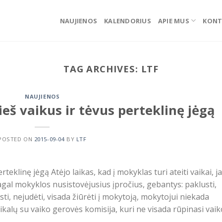
NAUJIENOS
KALENDORIUS
APIE MUS
KONT
TAG ARCHIVES:
LTF
NAUJIENOS
eš vaikus ir tėvus perteklinę jėgą
POSTED ON
2015-09-04
BY
LTF
eklinę jėgą Atėjo laikas, kad į mokyklas turi ateiti vaikai, j
 pagal mokyklos nusistovėjusius įpročius, gebantys: paklusti,
aisti, nejudėti, visada žiūrėti į mokytoją, mokytojui niekada
ikalų su vaiko gerovės komisija, kuri ne visada rūpinasi vaik