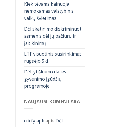
Kiek tėvams kainuoja
nemokamas valstybinis
vaikų švietimas
Dėl skatinimo diskriminuoti
asmenis dėl jų pažiūrų ir
įsitikinimų
LTF visuotinis susirinkimas
rugsėjo 5 d.
Dėl lytiškumo dalies
gyvenimo įgūdžių
programoje
NAUJAUSI KOMENTARAI
cricfy apk
apie
Dėl