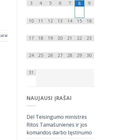
3
4
5
6
7
9
8
10
11
12
13
14
15
16
arai
17
18
19
20
21
22
23
24
25
26
27
28
29
30
31
NAUJAUSI ĮRAŠAI
Dėl Teisingumo ministrės
Ritos Tamašunienės ir jos
komandos darbo tęstinumo