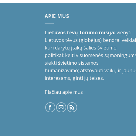
APIE MUS
Lietuvos tėvų forumo misija:
vienyti
Lietuvos tėvus (globėjus) bendrai veiklai
kuri darytų įtaką šalies švietimo
politikai; kelti visuomenės sąmoningumą
siekti švietimo sistemos
humanizavimo; atstovauti vaikų ir jaunu
interesams, ginti jų teises.
Plačiau apie mus