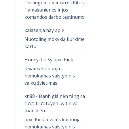
Teisingumo ministrės Ritos
Tamašunienės ir jos
komandos darbo tęstinumo
kalasenja nay
apie
Nuotolinę mokyklą kurkime
kartu
Honeychu Sy
apie
Kiek
tėvams kainuoja
nemokamas valstybinis
vaikų švietimas
xn88 - Đánh giá nền tảng cá
cược trực tuyến uy tín và
toàn diện
apie
Kiek tėvams kainuoja
nemokamas valstybinis