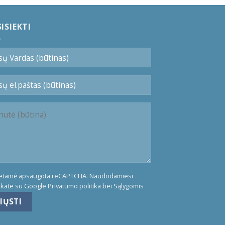
ISIEKTI
vetainė apsaugota reCAPTCHA. Naudodamiesi
nkate su Google
Privatumo politika
bei
Sąlygomis