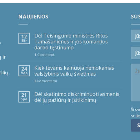
NAUJIENOS
SUS
Dėl Teisingumo ministrės Ritos
12
,
Bir
Tamašunienės ir jos komandos
darbo tęstinumo
1
Comment
 ir
Kiek tėvams kainuoja nemokamas
24
olių
Vas
valstybinis vaikų švietimas
3
komentarai
Dėl skatinimo diskriminuoti asmenis
21
Spa
dėl jų pažiūrų ir įsitikinimų
Ši s
suti