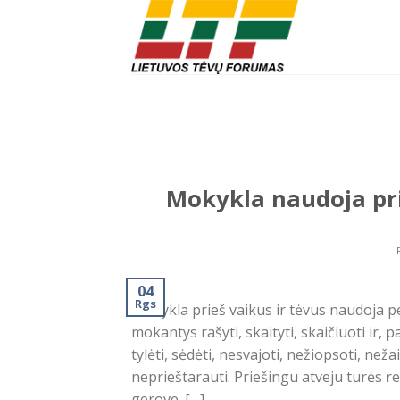
Skip
to
content
Mokykla naudoja pri
04
Rgs
Mokykla prieš vaikus ir tėvus naudoja pert
mokantys rašyti, skaityti, skaičiuoti ir,
tylėti, sėdėti, nesvajoti, nežiopsoti, než
neprieštarauti. Priešingu atveju turės re
gerove. […]