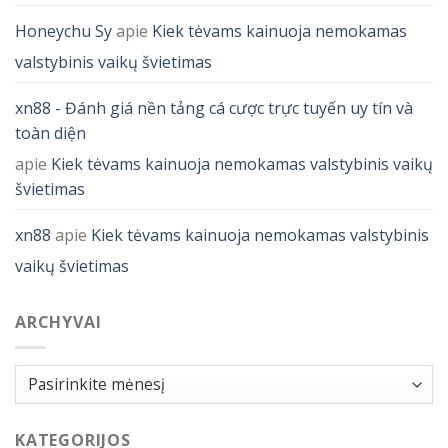
Honeychu Sy
apie
Kiek tėvams kainuoja nemokamas
valstybinis vaikų švietimas
xn88 - Đánh giá nền tảng cá cược trực tuyến uy tín và
toàn diện
apie
Kiek tėvams kainuoja nemokamas valstybinis vaikų
švietimas
xn88
apie
Kiek tėvams kainuoja nemokamas valstybinis
vaikų švietimas
ARCHYVAI
Archyvai
KATEGORIJOS