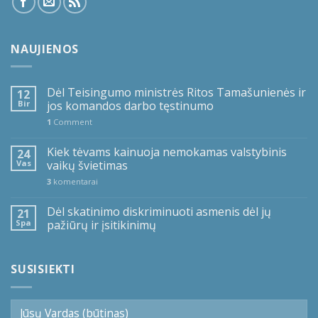
NAUJIENOS
Dėl Teisingumo ministrės Ritos Tamašunienės ir
12
Bir
jos komandos darbo tęstinumo
1
Comment
Kiek tėvams kainuoja nemokamas valstybinis
24
Vas
vaikų švietimas
3
komentarai
Dėl skatinimo diskriminuoti asmenis dėl jų
21
Spa
pažiūrų ir įsitikinimų
SUSISIEKTI