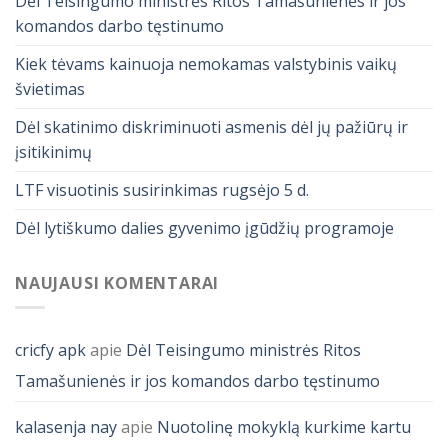
Dėl Teisingumo ministrės Ritos Tamašunienės ir jos
komandos darbo tęstinumo
Kiek tėvams kainuoja nemokamas valstybinis vaikų
švietimas
Dėl skatinimo diskriminuoti asmenis dėl jų pažiūrų ir
įsitikinimų
LTF visuotinis susirinkimas rugsėjo 5 d.
Dėl lytiškumo dalies gyvenimo įgūdžių programoje
NAUJAUSI KOMENTARAI
cricfy apk
apie
Dėl Teisingumo ministrės Ritos
Tamašunienės ir jos komandos darbo tęstinumo
kalasenja nay
apie
Nuotolinę mokyklą kurkime kartu