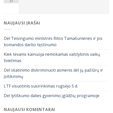
31
NAUJAUSI ĮRAŠAI
Dėl Teisingumo ministrės Ritos Tamašunienės ir jos
komandos darbo tęstinumo
Kiek tėvams kainuoja nemokamas valstybinis vaikų
švietimas
Dėl skatinimo diskriminuoti asmenis dėl jų pažiūrų ir
įsitikinimų
LTF visuotinis susirinkimas rugsėjo 5 d.
Dėl lytiškumo dalies gyvenimo įgūdžių programoje
NAUJAUSI KOMENTARAI