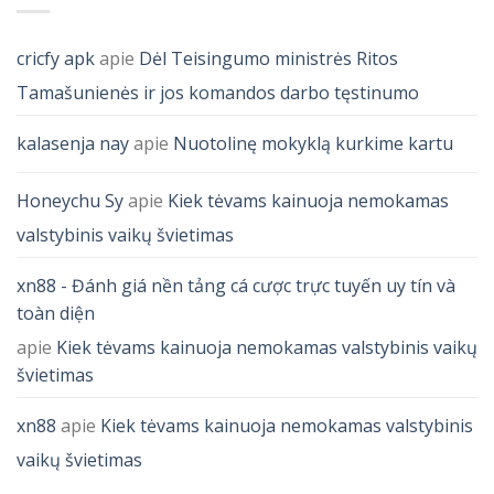
cricfy apk
apie
Dėl Teisingumo ministrės Ritos
Tamašunienės ir jos komandos darbo tęstinumo
kalasenja nay
apie
Nuotolinę mokyklą kurkime kartu
Honeychu Sy
apie
Kiek tėvams kainuoja nemokamas
valstybinis vaikų švietimas
xn88 - Đánh giá nền tảng cá cược trực tuyến uy tín và
toàn diện
apie
Kiek tėvams kainuoja nemokamas valstybinis vaikų
švietimas
xn88
apie
Kiek tėvams kainuoja nemokamas valstybinis
vaikų švietimas