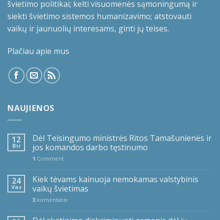
švietimo politikai; kelti visuomenės sąmoningumą ir
siekti švietimo sistemos humanizavimo; atstovauti
vaikų ir jaunuolių interesams, ginti jų teises.
Plačiau apie mus
NAUJIENOS
Dėl Teisingumo ministrės Ritos Tamašunienės ir
12
Bir
jos komandos darbo tęstinumo
1
Comment
Kiek tėvams kainuoja nemokamas valstybinis
24
Vas
vaikų švietimas
3
komentarai