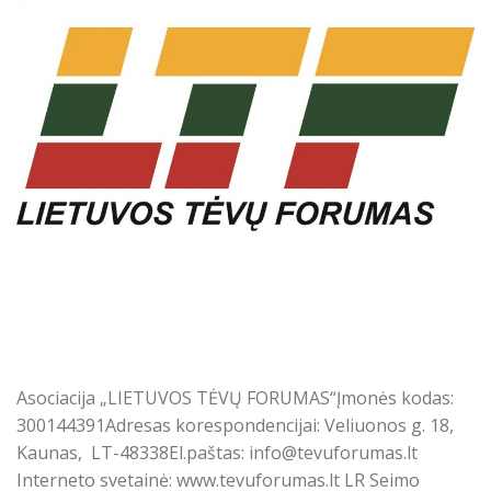
Asociacija „LIETUVOS TĖVŲ FORUMAS“Įmonės kodas:
300144391Adresas korespondencijai: Veliuonos g. 18,
Kaunas, LT-48338El.paštas: info@tevuforumas.lt
Interneto svetainė: www.tevuforumas.lt LR Seimo