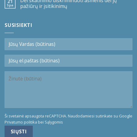
Dėl skatinimo diskriminuoti asmenis dėl jų
21
Spa
pažiūrų ir įsitikinimų
SUSISIEKTI
Ši svetainė apsaugota reCAPTCHA. Naudodamiesi sutinkate su Google
Privatumo politika
bei
Sąlygomis