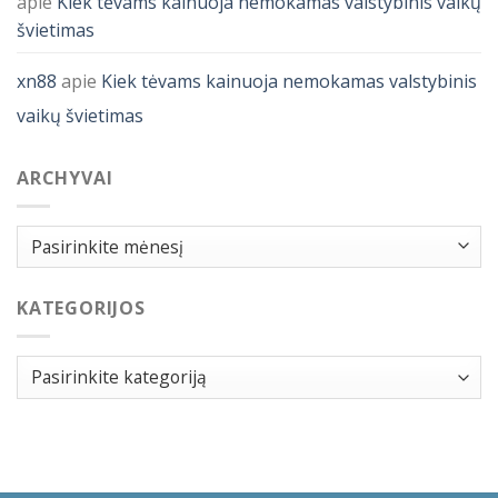
apie
Kiek tėvams kainuoja nemokamas valstybinis vaikų
švietimas
xn88
apie
Kiek tėvams kainuoja nemokamas valstybinis
vaikų švietimas
ARCHYVAI
Archyvai
KATEGORIJOS
Kategorijos