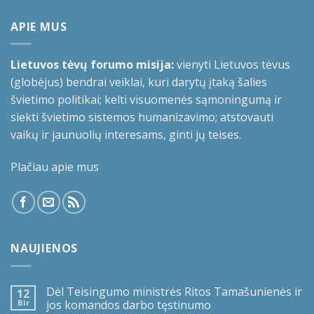
APIE MUS
Lietuvos tėvų forumo misija:
vienyti Lietuvos tėvus
(globėjus) bendrai veiklai, kuri darytų įtaką šalies
švietimo politikai; kelti visuomenės sąmoningumą ir
siekti švietimo sistemos humanizavimo; atstovauti
vaikų ir jaunuolių interesams, ginti jų teises.
Plačiau apie mus
NAUJIENOS
Dėl Teisingumo ministrės Ritos Tamašunienės ir
12
Bir
jos komandos darbo tęstinumo