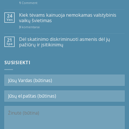
1
Comment
Kiek tėvams kainuoja nemokamas valstybinis
24
Vas
vaikų švietimas
3
komentarai
Dėl skatinimo diskriminuoti asmenis dėl jų
21
Spa
pažiūrų ir įsitikinimų
SUSISIEKTI