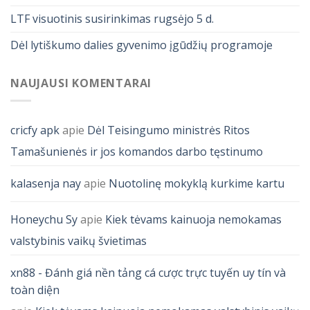
LTF visuotinis susirinkimas rugsėjo 5 d.
Dėl lytiškumo dalies gyvenimo įgūdžių programoje
NAUJAUSI KOMENTARAI
cricfy apk
apie
Dėl Teisingumo ministrės Ritos
Tamašunienės ir jos komandos darbo tęstinumo
kalasenja nay
apie
Nuotolinę mokyklą kurkime kartu
Honeychu Sy
apie
Kiek tėvams kainuoja nemokamas
valstybinis vaikų švietimas
xn88 - Đánh giá nền tảng cá cược trực tuyến uy tín và
toàn diện