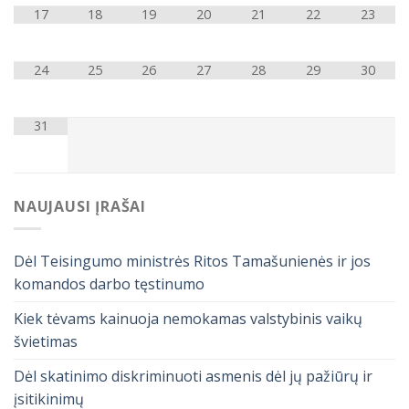
17
18
19
20
21
22
23
24
25
26
27
28
29
30
31
NAUJAUSI ĮRAŠAI
Dėl Teisingumo ministrės Ritos Tamašunienės ir jos
komandos darbo tęstinumo
Kiek tėvams kainuoja nemokamas valstybinis vaikų
švietimas
Dėl skatinimo diskriminuoti asmenis dėl jų pažiūrų ir
įsitikinimų