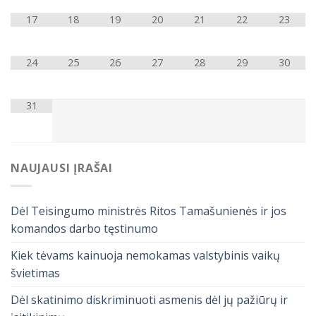
17
18
19
20
21
22
23
24
25
26
27
28
29
30
31
NAUJAUSI ĮRAŠAI
Dėl Teisingumo ministrės Ritos Tamašunienės ir jos
komandos darbo tęstinumo
Kiek tėvams kainuoja nemokamas valstybinis vaikų
švietimas
Dėl skatinimo diskriminuoti asmenis dėl jų pažiūrų ir