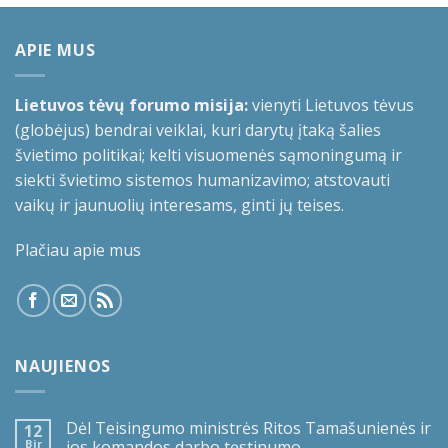
APIE MUS
Lietuvos tėvų forumo misija:
vienyti Lietuvos tėvus
(globėjus) bendrai veiklai, kuri darytų įtaką šalies
švietimo politikai; kelti visuomenės sąmoningumą ir
siekti švietimo sistemos humanizavimo; atstovauti
vaikų ir jaunuolių interesams, ginti jų teises.
Plačiau apie mus
NAUJIENOS
Dėl Teisingumo ministrės Ritos Tamašunienės ir
12
Bir
jos komandos darbo tęstinumo