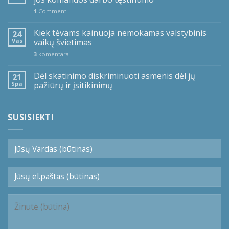
1
Comment
Kiek tėvams kainuoja nemokamas valstybinis
24
Vas
vaikų švietimas
3
komentarai
Dėl skatinimo diskriminuoti asmenis dėl jų
21
Spa
pažiūrų ir įsitikinimų
SUSISIEKTI