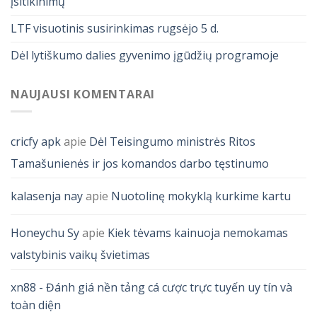
įsitikinimų
LTF visuotinis susirinkimas rugsėjo 5 d.
Dėl lytiškumo dalies gyvenimo įgūdžių programoje
NAUJAUSI KOMENTARAI
cricfy apk
apie
Dėl Teisingumo ministrės Ritos
Tamašunienės ir jos komandos darbo tęstinumo
kalasenja nay
apie
Nuotolinę mokyklą kurkime kartu
Honeychu Sy
apie
Kiek tėvams kainuoja nemokamas
valstybinis vaikų švietimas
xn88 - Đánh giá nền tảng cá cược trực tuyến uy tín và
toàn diện