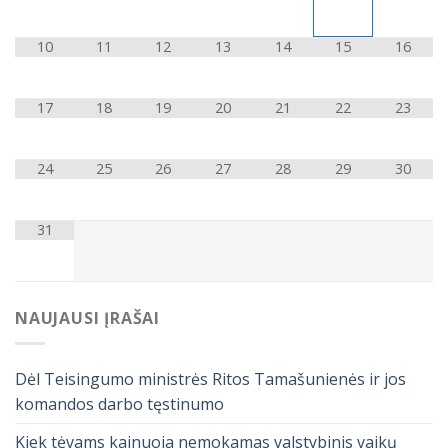
10
11
12
13
14
15
16
17
18
19
20
21
22
23
24
25
26
27
28
29
30
31
NAUJAUSI ĮRAŠAI
Dėl Teisingumo ministrės Ritos Tamašunienės ir jos
komandos darbo tęstinumo
Kiek tėvams kainuoja nemokamas valstybinis vaikų