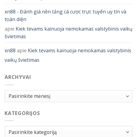
xn88 - Đánh giá nền tảng cá cược trực tuyến uy tín và
toàn diện
apie
Kiek tėvams kainuoja nemokamas valstybinis vaikų
švietimas
xn88
apie
Kiek tėvams kainuoja nemokamas valstybinis
vaikų švietimas
ARCHYVAI
Archyvai
KATEGORIJOS
Kategorijos