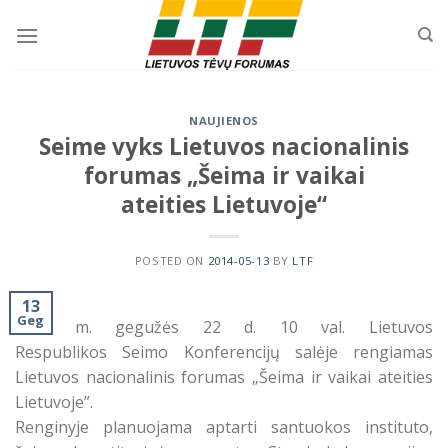
Skip
to
content
NAUJIENOS
Seime vyks Lietuvos nacionalinis
forumas „Šeima ir vaikai
ateities Lietuvoje“
POSTED ON
2014-05-13
BY
LTF
13
Geg
2014 m. gegužės 22 d. 10 val. Lietuvos
Respublikos Seimo Konferencijų salėje rengiamas
Lietuvos nacionalinis forumas „Šeima ir vaikai ateities
Lietuvoje”.
Renginyje planuojama aptarti santuokos instituto,