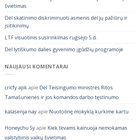
švietimas
Dėl skatinimo diskriminuoti asmenis dėl jų pažiūrų ir
įsitikinimų
LTF visuotinis susirinkimas rugsėjo 5 d.
Dėl lytiškumo dalies gyvenimo įgūdžių programoje
NAUJAUSI KOMENTARAI
cricfy apk
apie
Dėl Teisingumo ministrės Ritos
Tamašunienės ir jos komandos darbo tęstinumo
kalasenja nay
apie
Nuotolinę mokyklą kurkime kartu
Honeychu Sy
apie
Kiek tėvams kainuoja nemokamas
valstybinis vaikų švietimas