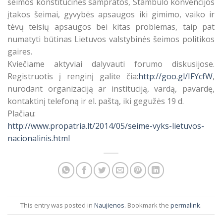
šeimos konstitucinės sampratos, Stambulo konvencijos
įtakos šeimai, gyvybės apsaugos iki gimimo, vaiko ir
tėvų teisių apsaugos bei kitas problemas, taip pat
numatyti būtinas Lietuvos valstybinės šeimos politikos
gaires.
Kviečiame aktyviai dalyvauti forumo diskusijose.
Registruotis į renginį galite čia:
http://goo.gl/IFYcfW
,
nurodant organizaciją ar instituciją, vardą, pavardę,
kontaktinį telefoną ir el. paštą, iki gegužės 19 d.
Plačiau:
http://www.propatria.lt/2014/
05/seime-vyks-lietuvos-
nacionalinis.html
This entry was posted in
Naujienos
. Bookmark the
permalink
.