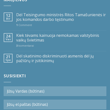
Dėl Teisingumo ministrės Ritos Tamašunienės ir
12
Bir
jos komandos darbo tęstinumo
1
Comment
Kiek tėvams kainuoja nemokamas valstybinis
24
Vas
vaikų švietimas
3
komentarai
Dėl skatinimo diskriminuoti asmenis dėl jų
21
Spa
pažiūrų ir įsitikinimų
SUSISIEKTI