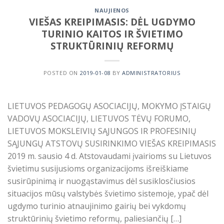
NAUJIENOS
VIEŠAS KREIPIMASIS: DĖL UGDYMO
TURINIO KAITOS IR ŠVIETIMO
STRUKTŪRINIŲ REFORMŲ
POSTED ON
2019-01-08
BY
ADMINISTRATORIUS
LIETUVOS PEDAGOGŲ ASOCIACIJŲ, MOKYMO ĮSTAIGŲ
VADOVŲ ASOCIACIJŲ, LIETUVOS TĖVŲ FORUMO,
LIETUVOS MOKSLEIVIŲ SĄJUNGOS IR PROFESINIŲ
SĄJUNGŲ ATSTOVŲ SUSIRINKIMO VIEŠAS KREIPIMASIS
2019 m. sausio 4 d. Atstovaudami įvairioms su Lietuvos
švietimu susijusioms organizacijoms išreiškiame
susirūpinimą ir nuogąstavimus dėl susiklosčiusios
situacijos mūsų valstybės švietimo sistemoje, ypač dėl
ugdymo turinio atnaujinimo gairių bei vykdomų
struktūrinių švietimo reformų, paliesiančių […]