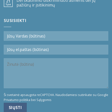
Dėl skatinimo diskriminuoti asmenis dėl jų
21
Spa
pažiūrų ir įsitikinimų
SUSISIEKTI
Ši svetainė apsaugota reCAPTCHA. Naudodamiesi sutinkate su Google
Privatumo politika
bei
Sąlygomis