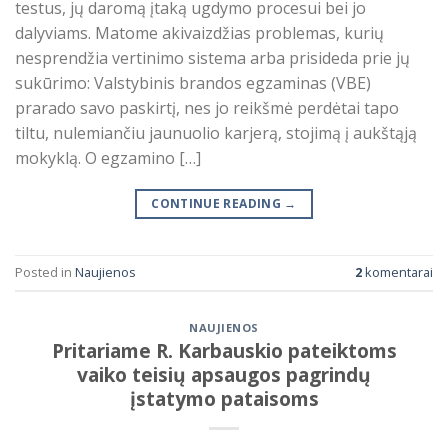
testus, jų daromą įtaką ugdymo procesui bei jo
dalyviams. Matome akivaizdžias problemas, kurių
nesprendžia vertinimo sistema arba prisideda prie jų
sukūrimo: Valstybinis brandos egzaminas (VBE)
prarado savo paskirtį, nes jo reikšmė perdėtai tapo
tiltu, nulemiančiu jaunuolio karjerą, stojimą į aukštąją
mokyklą. O egzamino […]
CONTINUE READING
→
Posted in
Naujienos
2
komentarai
NAUJIENOS
Pritariame R. Karbauskio pateiktoms
vaiko teisių apsaugos pagrindų
įstatymo pataisoms