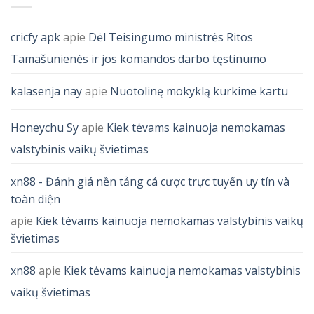
cricfy apk
apie
Dėl Teisingumo ministrės Ritos
Tamašunienės ir jos komandos darbo tęstinumo
kalasenja nay
apie
Nuotolinę mokyklą kurkime kartu
Honeychu Sy
apie
Kiek tėvams kainuoja nemokamas
valstybinis vaikų švietimas
xn88 - Đánh giá nền tảng cá cược trực tuyến uy tín và
toàn diện
apie
Kiek tėvams kainuoja nemokamas valstybinis vaikų
švietimas
xn88
apie
Kiek tėvams kainuoja nemokamas valstybinis
vaikų švietimas