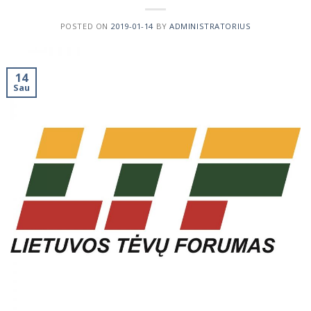
POSTED ON
2019-01-14
BY
ADMINISTRATORIUS
14
Sau