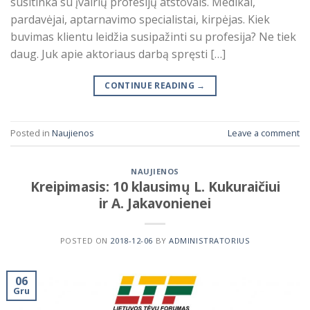
susitinka su įvairių profesijų atstovais. Medikai,
pardavėjai, aptarnavimo specialistai, kirpėjas. Kiek
buvimas klientu leidžia susipažinti su profesija? Ne tiek
daug. Juk apie aktoriaus darbą spręsti […]
CONTINUE READING
→
Posted in
Naujienos
Leave a comment
NAUJIENOS
Kreipimasis: 10 klausimų L. Kukuraičiui
ir A. Jakavonienei
POSTED ON
2018-12-06
BY
ADMINISTRATORIUS
06
Gru