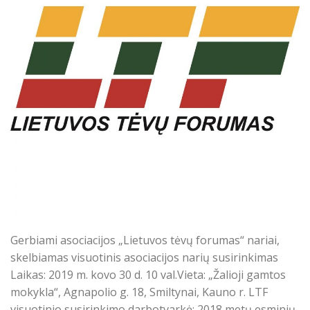
Gerbiami asociacijos „Lietuvos tėvų forumas“ nariai,
skelbiamas visuotinis asociacijos narių susirinkimas
Laikas: 2019 m. kovo 30 d. 10 val.Vieta: „Žalioji gamtos
mokykla“, Agnapolio g. 18, Smiltynai, Kauno r. LTF
visuotinio susirinkimo darbotvarkė: 2018 metų esminių