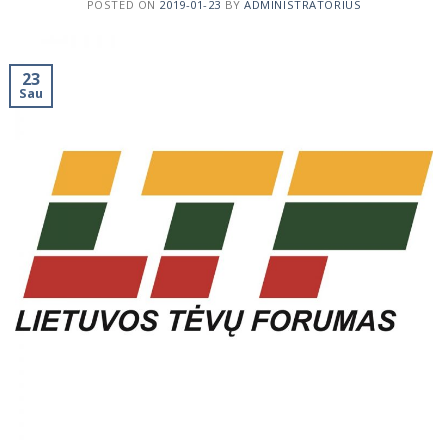
POSTED ON
2019-01-23
BY
ADMINISTRATORIUS
23
Sau