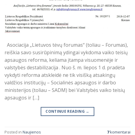
Asociacija „Lietuvos tėvų forumas“ (toliau – Forumas),
reiškia savo susirūpinimą ydingai vykdoma vaiko teisių
apsaugos reforma, keliama įtampa visuomenėje ir
valstybės destabilizacija . Nuo š. m. liepos 1 d. pradėta
vykdyti reforma atskleidė ne tik visišką atsakingų
valdžios institucijų – Socialinės apsaugos ir darbo
ministerijos (toliau – SADM) bei Valstybės vaiko teisių
apsaugos ir […]
CONTINUE READING
→
Posted in
Naujienos
7
komentarai