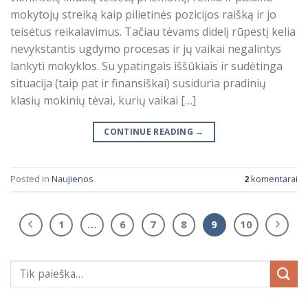
mokytojų streiką kaip pilietinės pozicijos raišką ir jo
teisėtus reikalavimus. Tačiau tėvams didelį rūpestį kelia
nevykstantis ugdymo procesas ir jų vaikai negalintys
lankyti mokyklos. Su ypatingais iššūkiais ir sudėtinga
situacija (taip pat ir finansiškai) susiduria pradinių
klasių mokinių tėvai, kurių vaikai […]
CONTINUE READING
→
Posted in
Naujienos
2
komentarai
1
…
6
7
8
9
10