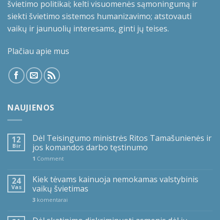
švietimo politikai; kelti visuomenės sąmoningumą ir
siekti švietimo sistemos humanizavimo; atstovauti
vaikų ir jaunuolių interesams, ginti jų teises.
Plačiau apie mus
NAUJIENOS
Dėl Teisingumo ministrės Ritos Tamašunienės ir
12
Bir
jos komandos darbo tęstinumo
1
Comment
Kiek tėvams kainuoja nemokamas valstybinis
24
Vas
vaikų švietimas
3
komentarai