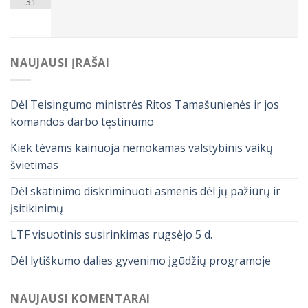
31
NAUJAUSI ĮRAŠAI
Dėl Teisingumo ministrės Ritos Tamašunienės ir jos
komandos darbo tęstinumo
Kiek tėvams kainuoja nemokamas valstybinis vaikų
švietimas
Dėl skatinimo diskriminuoti asmenis dėl jų pažiūrų ir
įsitikinimų
LTF visuotinis susirinkimas rugsėjo 5 d.
Dėl lytiškumo dalies gyvenimo įgūdžių programoje
NAUJAUSI KOMENTARAI