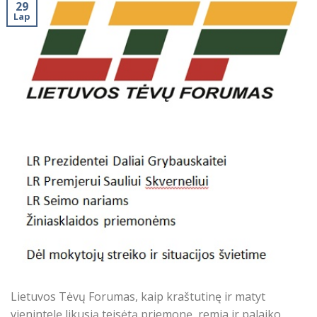
29
Lap
Lietuvos Tėvų Forumas, kaip kraštutinę ir matyt
vienintelę likusią teisėtą priemonę, remia ir palaiko