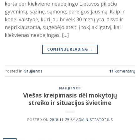
kerta per kiekvieno neabejingo Lietuvos piliečio
gyvenimą, sąžinę, sąmonę, pareigos jausmą. Kaip ir
kodėl valstybė, kuri jau beveik 30 metų yra laisva ir
nepriklausoma, sugebėjo ateiti į tokį akligatvį, kai
kiekvienas neabejingas, […]
CONTINUE READING
→
Posted in
Naujienos
11
komentarų
NAUJIENOS
Viešas kreipimasis dėl mokytojų
streiko ir situacijos švietime
POSTED ON
2018-11-29
BY
ADMINISTRATORIUS