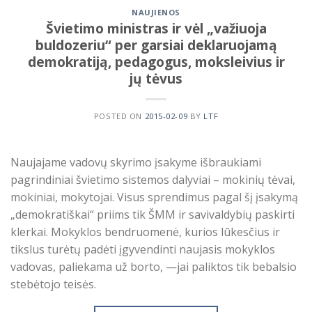
NAUJIENOS
Švietimo ministras ir vėl „važiuoja
buldozeriu“ per garsiai deklaruojamą
demokratiją, pedagogus, moksleivius ir
jų tėvus
POSTED ON
2015-02-09
BY
LTF
Naujajame vadovų skyrimo įsakyme išbraukiami
pagrindiniai švietimo sistemos dalyviai – mokinių tėvai,
mokiniai, mokytojai. Visus sprendimus pagal šį įsakymą
„demokratiškai“ priims tik ŠMM ir savivaldybių paskirti
klerkai. Mokyklos bendruomenė, kurios lūkesčius ir
tikslus turėtų padėti įgyvendinti naujasis mokyklos
vadovas, paliekama už borto, —jai paliktos tik bebalsio
stebėtojo teisės.