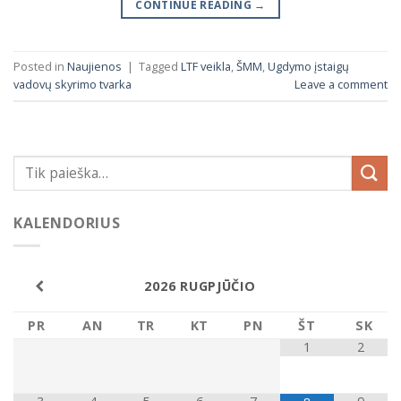
CONTINUE READING
→
Posted in
Naujienos
|
Tagged
LTF veikla
,
ŠMM
,
Ugdymo įstaigų
vadovų skyrimo tvarka
Leave a comment
KALENDORIUS
2026
RUGPJŪČIO
PR
AN
TR
KT
PN
ŠT
SK
1
2