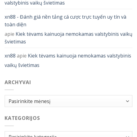
valstybinis vaikų švietimas
xn88 - Đánh giá nền tảng cá cược trực tuyến uy tín và
toàn diện
apie
Kiek tėvams kainuoja nemokamas valstybinis vaikų
švietimas
xn88
apie
Kiek tėvams kainuoja nemokamas valstybinis
vaikų švietimas
ARCHYVAI
Archyvai
KATEGORIJOS
Kategorijos