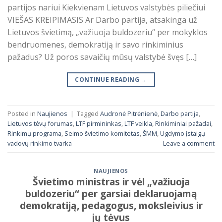
partijos nariui Kiekvienam Lietuvos valstybės piliečiui
VIEŠAS KREIPIMASIS Ar Darbo partija, atsakinga už
Lietuvos švietimą, „važiuoja buldozeriu“ per mokyklos
bendruomenes, demokratiją ir savo rinkiminius
pažadus? Už poros savaičių mūsų valstybė švęs […]
CONTINUE READING
→
Posted in
Naujienos
|
Tagged
Audronė Pitrėnienė
,
Darbo partija
,
Lietuvos tėvų forumas
,
LTF pirmininkas
,
LTF veikla
,
Rinkiminiai pažadai
,
Rinkimų programa
,
Seimo švietimo komitetas
,
ŠMM
,
Ugdymo įstaigų
vadovų rinkimo tvarka
Leave a comment
NAUJIENOS
Švietimo ministras ir vėl „važiuoja
buldozeriu“ per garsiai deklaruojamą
demokratiją, pedagogus, moksleivius ir
jų tėvus