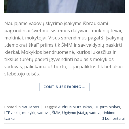
Naujajame vadovų skyrimo įsakyme išbraukiami
pagrindiniai švietimo sistemos dalyviai – mokinių tėvai,
mokiniai, mokytojai. Visus sprendimus pagal šį įsakymą
„demokratiškai“ priims tik ŠMM ir savivaldybių paskirti
klerkai. Mokyklos bendruomenė, kurios lūkesčius ir
tikslus turėtų padėti įgyvendinti naujasis mokyklos
vadovas, paliekama už borto, —jai paliktos tik bebalsio
stebėtojo teisės.
CONTINUE READING
→
Posted in
Naujienos
|
Tagged
Audrius Murauskas
,
LTF pirmininkas
,
LTF veikla
,
mokyklų vadovai
,
ŠMM
,
Ugdymo įstaigų vadovų rinkimo
tvarka
2
komentarai