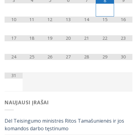
3
4
5
6
7
9
8
10
11
12
13
14
15
16
17
18
19
20
21
22
23
24
25
26
27
28
29
30
31
NAUJAUSI ĮRAŠAI
Dėl Teisingumo ministrės Ritos Tamašunienės ir jos
komandos darbo tęstinumo