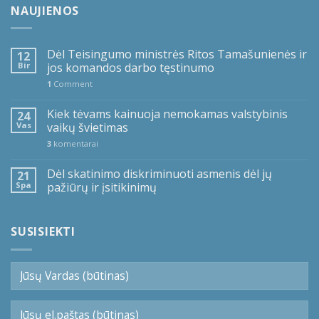
NAUJIENOS
Dėl Teisingumo ministrės Ritos Tamašunienės ir
12
Bir
jos komandos darbo tęstinumo
1
Comment
Kiek tėvams kainuoja nemokamas valstybinis
24
Vas
vaikų švietimas
3
komentarai
Dėl skatinimo diskriminuoti asmenis dėl jų
21
Spa
pažiūrų ir įsitikinimų
SUSISIEKTI