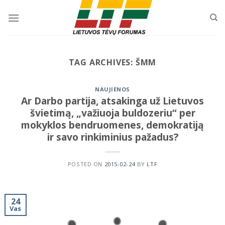
Skip
to
content
TAG ARCHIVES:
ŠMM
NAUJIENOS
Ar Darbo partija, atsakinga už Lietuvos
švietimą, „važiuoja buldozeriu“ per
mokyklos bendruomenes, demokratiją
ir savo rinkiminius pažadus?
POSTED ON
2015-02-24
BY
LTF
24
Vas