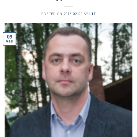
POSTED ON
2015-02-09
BY
LTF
09
Vas