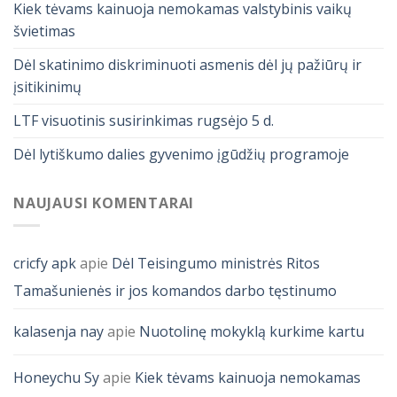
Kiek tėvams kainuoja nemokamas valstybinis vaikų
švietimas
Dėl skatinimo diskriminuoti asmenis dėl jų pažiūrų ir
įsitikinimų
LTF visuotinis susirinkimas rugsėjo 5 d.
Dėl lytiškumo dalies gyvenimo įgūdžių programoje
NAUJAUSI KOMENTARAI
cricfy apk
apie
Dėl Teisingumo ministrės Ritos
Tamašunienės ir jos komandos darbo tęstinumo
kalasenja nay
apie
Nuotolinę mokyklą kurkime kartu
Honeychu Sy
apie
Kiek tėvams kainuoja nemokamas