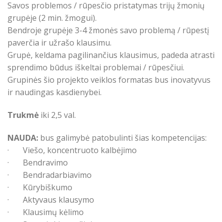
Savos problemos / rūpesčio pristatymas trijų žmonių
grupėje (2 min. žmogui).
Bendroje grupėje 3-4 žmonės savo problemą / rūpestį
paverčia ir užrašo klausimu.
Grupė, keldama pagilinančius klausimus, padeda atrasti
sprendimo būdus iškeltai problemai / rūpesčiui.
Grupinės šio projekto veiklos formatas bus inovatyvus
ir naudingas kasdienybei.
Trukmė
iki 2,5 val.
NAUDA:
bus galimybė patobulinti šias kompetencijas:
· Viešo, koncentruoto kalbėjimo
· Bendravimo
· Bendradarbiavimo
· Kūrybiškumo
· Aktyvaus klausymo
· Klausimų kėlimo