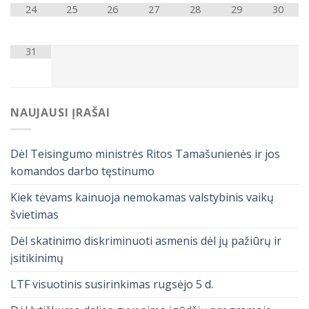
24
25
26
27
28
29
30
31
NAUJAUSI ĮRAŠAI
Dėl Teisingumo ministrės Ritos Tamašunienės ir jos
komandos darbo tęstinumo
Kiek tėvams kainuoja nemokamas valstybinis vaikų
švietimas
Dėl skatinimo diskriminuoti asmenis dėl jų pažiūrų ir
įsitikinimų
LTF visuotinis susirinkimas rugsėjo 5 d.