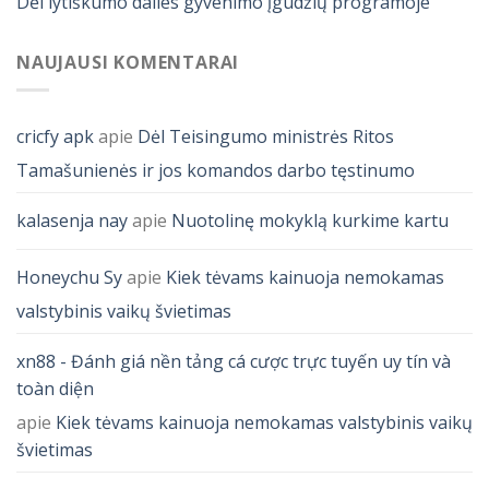
Dėl lytiškumo dalies gyvenimo įgūdžių programoje
NAUJAUSI KOMENTARAI
cricfy apk
apie
Dėl Teisingumo ministrės Ritos
Tamašunienės ir jos komandos darbo tęstinumo
kalasenja nay
apie
Nuotolinę mokyklą kurkime kartu
Honeychu Sy
apie
Kiek tėvams kainuoja nemokamas
valstybinis vaikų švietimas
xn88 - Đánh giá nền tảng cá cược trực tuyến uy tín và
toàn diện
apie
Kiek tėvams kainuoja nemokamas valstybinis vaikų
švietimas