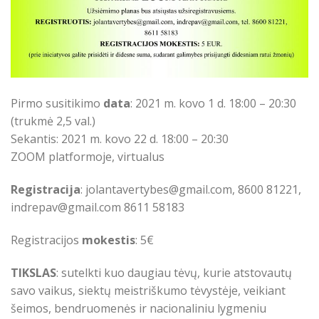
Pirmo susitikimo
data
: 2021 m. kovo 1 d. 18:00 – 20:30
(trukmė 2,5 val.)
Sekantis: 2021 m. kovo 22 d. 18:00 – 20:30
ZOOM platformoje, virtualus
Registracija
: jolantavertybes@gmail.com, 8600 81221,
indrepav@gmail.com 8611 58183
Registracijos
mokestis
: 5€
TIKSLAS
: sutelkti kuo daugiau tėvų, kurie atstovautų
savo vaikus, siektų meistriškumo tėvystėje, veikiant
šeimos, bendruomenės ir nacionaliniu lygmeniu