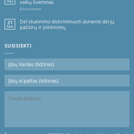
Vas
vaikų švietimas
3
komentarai
Dėl skatinimo diskriminuoti asmenis dėl jų
21
Spa
pažiūrų ir įsitikinimų
SUSISIEKTI