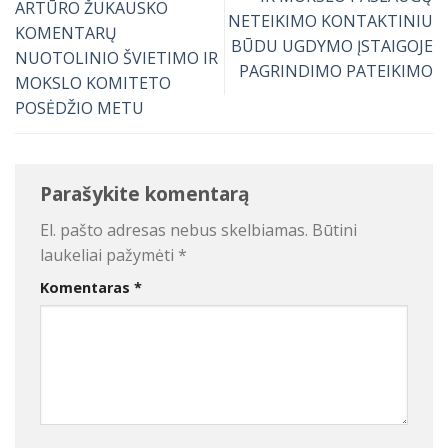
ARTŪRO ŽUKAUSKO
NETEIKIMO KONTAKTINIU
KOMENTARŲ
BŪDU UGDYMO ĮSTAIGOJE
NUOTOLINIO ŠVIETIMO IR
PAGRINDIMO PATEIKIMO
MOKSLO KOMITETO
POSĖDŽIO METU
Parašykite komentarą
El. pašto adresas nebus skelbiamas.
Būtini
laukeliai pažymėti
*
Komentaras
*