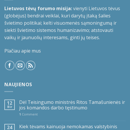
Lietuvos tėvų forumo misija:
vienyti Lietuvos tėvus
(globėjus) bendrai veiklai, kuri darytų įtaką šalies
švietimo politikai; kelti visuomenės sąmoningumą ir
siekti švietimo sistemos humanizavimo; atstovauti
vaikų ir jaunuolių interesams, ginti jų teises.
Plačiau apie mus
NAUJIENOS
Dėl Teisingumo ministrės Ritos Tamašunienės ir
12
Bir
jos komandos darbo tęstinumo
1
Comment
Kiek tėvams kainuoja nemokamas valstybinis
24