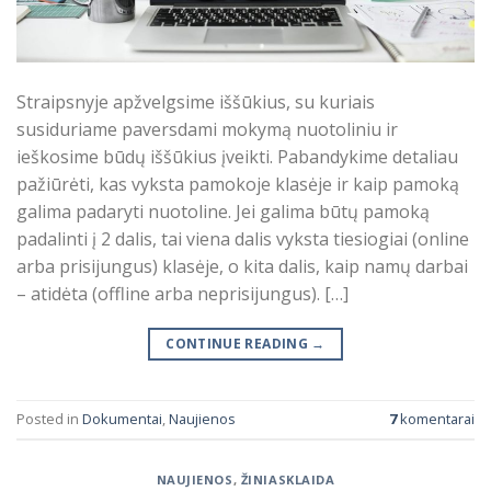
Straipsnyje apžvelgsime iššūkius, su kuriais
susiduriame paversdami mokymą nuotoliniu ir
ieškosime būdų iššūkius įveikti. Pabandykime detaliau
pažiūrėti, kas vyksta pamokoje klasėje ir kaip pamoką
galima padaryti nuotoline. Jei galima būtų pamoką
padalinti į 2 dalis, tai viena dalis vyksta tiesiogiai (online
arba prisijungus) klasėje, o kita dalis, kaip namų darbai
– atidėta (offline arba neprisijungus). […]
CONTINUE READING
→
Posted in
Dokumentai
,
Naujienos
7
komentarai
NAUJIENOS
,
ŽINIASKLAIDA