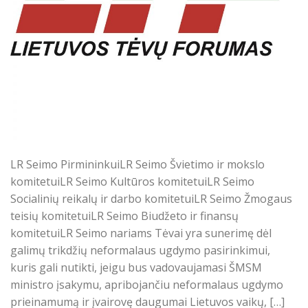
LR Seimo PirmininkuiLR Seimo Švietimo ir mokslo
komitetuiLR Seimo Kultūros komitetuiLR Seimo
Socialinių reikalų ir darbo komitetuiLR Seimo Žmogaus
teisių komitetuiLR Seimo Biudžeto ir finansų
komitetuiLR Seimo nariams Tėvai yra sunerimę dėl
galimų trikdžių neformalaus ugdymo pasirinkimui,
kuris gali nutikti, jeigu bus vadovaujamasi ŠMSM
ministro įsakymu, apribojančiu neformalaus ugdymo
prieinamumą ir įvairovę daugumai Lietuvos vaikų, […]