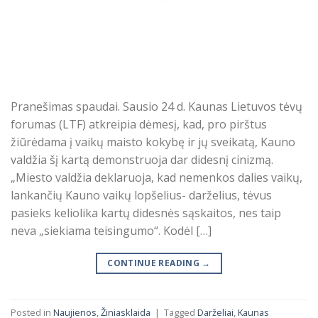
Pranešimas spaudai. Sausio 24 d. Kaunas Lietuvos tėvų
forumas (LTF) atkreipia dėmesį, kad, pro pirštus
žiūrėdama į vaikų maisto kokybę ir jų sveikatą, Kauno
valdžia šį kartą demonstruoja dar didesnį cinizmą.
„Miesto valdžia deklaruoja, kad nemenkos dalies vaikų,
lankančių Kauno vaikų lopšelius- darželius, tėvus
pasieks keliolika kartų didesnės sąskaitos, nes taip
neva „siekiama teisingumo“. Kodėl […]
CONTINUE READING
→
Posted in
Naujienos
,
Žiniasklaida
|
Tagged
Darželiai
,
Kaunas