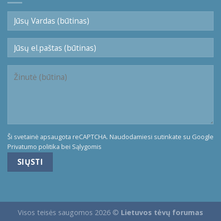
Ši svetainė apsaugota reCAPTCHA. Naudodamiesi sutinkate su Google
Privatumo politika
bei
Sąlygomis
Visos teisės saugomos 2026 ©
Lietuvos tėvų forumas