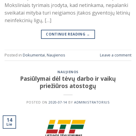
Moksliniais tyrimais įrodyta, kad netinkama, nepalanki
sveikatai mityba turi neigiamos įtakos gyventojų lėtinių
neinfekcinių ligų, […]
CONTINUE READING
→
Posted in
Dokumentai
,
Naujienos
Leave a comment
NAUJIENOS
Pasiūlymai dėl tėvų darbo ir vaikų
priežiūros atostogų
POSTED ON
2020-07-14
BY
ADMINISTRATORIUS
14
Lie