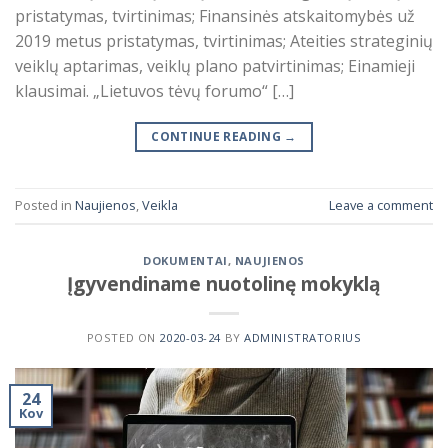
pristatymas, tvirtinimas; Finansinės atskaitomybės už
2019 metus pristatymas, tvirtinimas; Ateities strateginių
veiklų aptarimas, veiklų plano patvirtinimas; Einamieji
klausimai. „Lietuvos tėvų forumo“ […]
CONTINUE READING
→
Posted in
Naujienos
,
Veikla
Leave a comment
DOKUMENTAI
,
NAUJIENOS
Įgyvendiname nuotolinę mokyklą
POSTED ON
2020-03-24
BY
ADMINISTRATORIUS
24
Kov