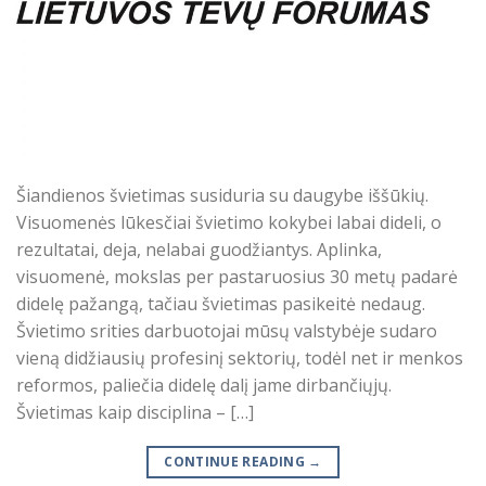
Šiandienos švietimas susiduria su daugybe iššūkių.
Visuomenės lūkesčiai švietimo kokybei labai dideli, o
rezultatai, deja, nelabai guodžiantys. Aplinka,
visuomenė, mokslas per pastaruosius 30 metų padarė
didelę pažangą, tačiau švietimas pasikeitė nedaug.
Švietimo srities darbuotojai mūsų valstybėje sudaro
vieną didžiausių profesinį sektorių, todėl net ir menkos
reformos, paliečia didelę dalį jame dirbančiųjų.
Švietimas kaip disciplina – […]
CONTINUE READING
→