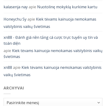
kalasenja nay
apie
Nuotolinę mokyklą kurkime kartu
Honeychu Sy
apie
Kiek tėvams kainuoja nemokamas
valstybinis vaikų švietimas
xn88 - Đánh giá nền tảng cá cược trực tuyến uy tín và
toàn diện
apie
Kiek tėvams kainuoja nemokamas valstybinis vaikų
švietimas
xn88
apie
Kiek tėvams kainuoja nemokamas valstybinis
vaikų švietimas
ARCHYVAI
Archyvai