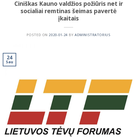
Ciniškas Kauno valdžios požiūris net ir
socialiai remtinas šeimas pavertė
įkaitais
POSTED ON
2020-01-24
BY
ADMINISTRATORIUS
24
Sau