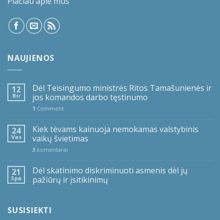
Plačiau apie mus
NAUJIENOS
Dėl Teisingumo ministrės Ritos Tamašunienės ir
12
Bir
jos komandos darbo tęstinumo
1
Comment
Kiek tėvams kainuoja nemokamas valstybinis
24
Vas
vaikų švietimas
3
komentarai
Dėl skatinimo diskriminuoti asmenis dėl jų
21
Spa
pažiūrų ir įsitikinimų
SUSISIEKTI