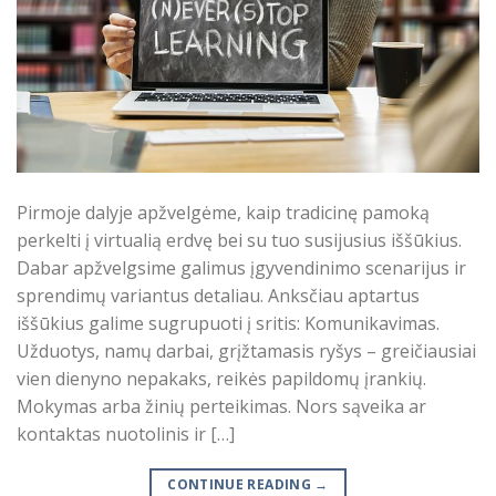
Pirmoje dalyje apžvelgėme, kaip tradicinę pamoką
perkelti į virtualią erdvę bei su tuo susijusius iššūkius.
Dabar apžvelgsime galimus įgyvendinimo scenarijus ir
sprendimų variantus detaliau. Anksčiau aptartus
iššūkius galime sugrupuoti į sritis: Komunikavimas.
Užduotys, namų darbai, grįžtamasis ryšys – greičiausiai
vien dienyno nepakaks, reikės papildomų įrankių.
Mokymas arba žinių perteikimas. Nors sąveika ar
kontaktas nuotolinis ir […]
CONTINUE READING
→