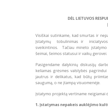
DĖL LIETUVOS RESPU
Visiškai sutinkame, kad smurtas ir ne
Įstatymų tobulinimas ir iniciatyvos
sveikintinos. Tačiau minėto įstatymo
šeimai, šeimos statusui ir vaikų gerovei.
Pasigendame dalykinių diskusijų darb
keliamas grėsmes valstybės pagrindui –
jautrus ir delikatus, kad būtų priimt
saugumą, o ne įtampą visuomenėje.
Įstatymo projektą vertiname neigiamai dė
1. Įstatymas nepakeis auklėjimo kult