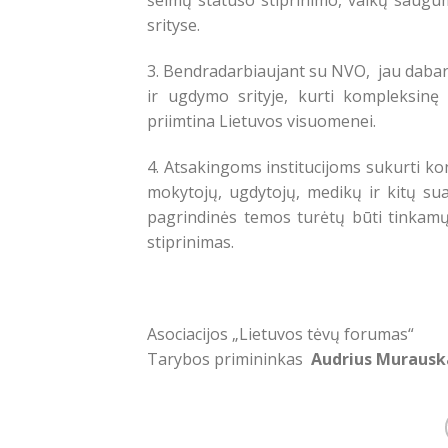
šeimų statuso stiprinimo, vaikų saugu
srityse.
3. Bendradarbiaujant su NVO, jau dabar
ir ugdymo srityje, kurti kompleksinę
priimtina Lietuvos visuomenei.
4. Atsakingoms institucijoms sukurti kon
mokytojų, ugdytojų, medikų ir kitų sua
pagrindinės temos turėtų būti tinkamų
stiprinimas.
Asociacijos „Lietuvos tėvų forumas“
Tarybos primininkas
Audrius Murausk