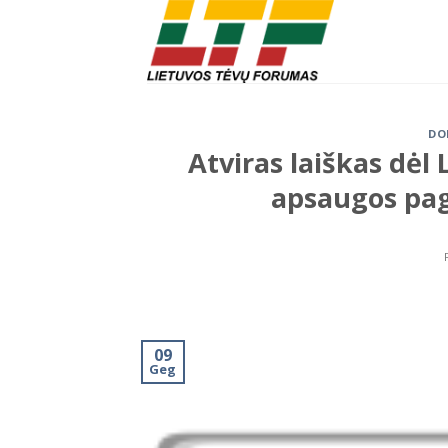
Skip
to
content
DO
Atviras laiškas dėl
apsaugos pag
09
Geg