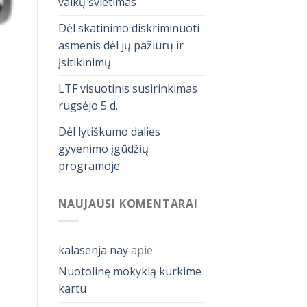
vaikų švietimas
Dėl skatinimo diskriminuoti
asmenis dėl jų pažiūrų ir
įsitikinimų
LTF visuotinis susirinkimas
rugsėjo 5 d.
Dėl lytiškumo dalies
gyvenimo įgūdžių
programoje
NAUJAUSI KOMENTARAI
kalasenja nay
apie
Nuotolinę mokyklą kurkime
kartu