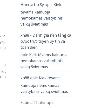
Honeychu Sy
apie
Kiek
tėvams kainuoja
nemokamas valstybinis
vaikų švietimas
xn88 - Đánh giá nền tảng cá
, o
cược trực tuyến uy tín và
yra
toàn diện
mių
apie
Kiek tėvams kainuoja
nemokamas valstybinis
 jų
vaikų švietimas
elyg
nių
xn88
apie
Kiek tėvams
kainuoja nemokamas
valstybinis vaikų švietimas
Fatima Thahir
apie