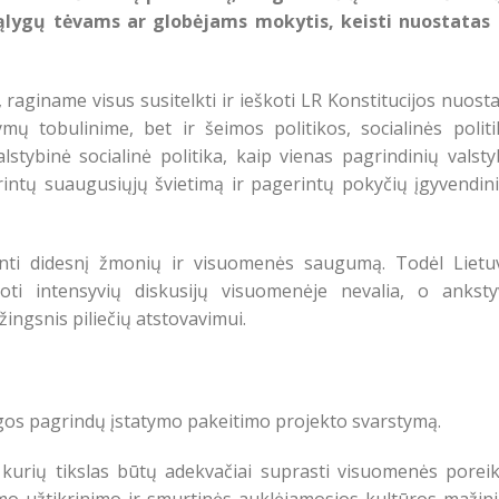
ąlygų tėvams ar globėjams mokytis, keisti nuostatas 
, raginame visus susitelkti ir ieškoti LR Konstitucijos nuost
mų tobulinime, bet ir šeimos politikos, socialinės politi
stybinė socialinė politika, kaip vienas pagrindinių valst
rintų suaugusiųjų švietimą ir pagerintų pokyčių įgyvendin
inti didesnį žmonių ir visuomenės saugumą. Todėl Lietu
uoti intensyvių diskusijų visuomenėje nevalia, o anksty
ngsnis piliečių atstovavimui.
ugos pagrindų įstatymo pakeitimo projekto svarstymą.
 kurių tikslas būtų adekvačiai suprasti visuomenės poreik