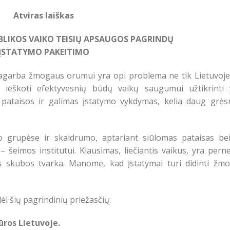
Atviras laiškas
BLIKOS VAIKO TEISIŲ APSAUGOS PAGRINDŲ
ĮSTATYMO PAKEITIMO
pagarba žmogaus orumui yra opi problema ne tik Lietuvoje
 ieškoti efektyvesnių būdų vaikų saugumui užtikrinti 
 pataisos ir galimas įstatymo vykdymas, kelia daug grės
o grupėse ir skaidrumo, aptariant siūlomas pataisas bei
 šeimos institutui. Klausimas, liečiantis vaikus, yra pern
as skubos tvarka. Manome, kad Įstatymai turi didinti žmo
l šių pagrindinių priežasčių:
ūros Lietuvoje.