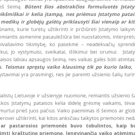
ieš šeimą.
Būtent šios abstrakčios formuluotės Įstat
kšmiškai ir kelia įtampą, nes priėmus Įstatymo patai
dikų ir globėjų galėtų priklausyti šiai vienaip ar kit
ms, kurie turėtų užtikrinti ir prižiūrėti Įstatymo laikym
emiantis asmenine pasaulėžiūra bei nuostatomis, interpret
savivaliavimo tikimybę, ko pasekmė – neadekvačių sprend
kui, jo vystymuisi, sveikatai, išlikimui bei orumui. Įsta
taisos labiau apsaugos šeimą, nes vaikas galės būti atimtas
. Teismas spręstų vaiko klausimą tik po kurio laiko, 
tavimai yra prasmingi, nes jie paremti užsienio šalių turi
listų Lietuvoje ir užsienyje nuomone, remiantis užsienio š
ogiškos Įstatymų pataisos kelia didelę grėsmę vaikams, tėv
murtui prieš juos pačius. Vaiko paėmimas iš šeimos ar glo
erovei užtikrinti, kai kitos anksčiau taikytos priemonės ne
 ar pastarosios priemonės buvo tobulintos, kaip b
imti kraštutinę priemonę, lengvinančią vaiko atėmimą