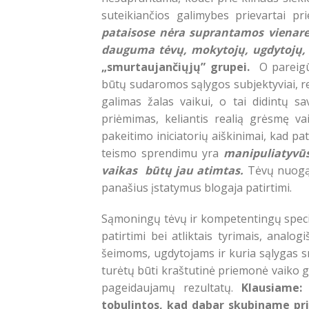
suteikiančios galimybes prievartai pr
pataisose nėra suprantamos vienarei
dauguma tėvų, mokytojų, ugdytojų, me
„smurtaujančiųjų” grupei.
O pareigūna
būtų sudaromos sąlygos subjektyviai, r
galimas žalas vaikui, o tai didintų 
priėmimas, keliantis realią grėsmę vai
pakeitimo iniciatorių aiškinimai, kad pa
teismo sprendimu yra
manipuliatyvūs
vaikas būtų jau atimtas.
Tėvų nuogąs
panašius įstatymus blogaja patirtimi.
Sąmoningų tėvų ir kompetentingų specia
patirtimi bei atliktais tyrimais, anal
šeimoms, ugdytojams ir kuria sąlygas s
turėtų būti kraštutinė priemonė vaiko g
pageidaujamų rezultatų.
Klausiame:
tobulintos, kad dabar skubiname pri