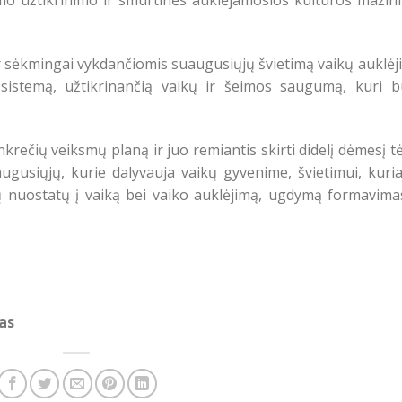
mo užtikrinimo ir smurtinės auklėjamosios kultūros mažin
 sėkmingai vykdančiomis suaugusiųjų švietimą vaikų auklėj
 sistemą, užtikrinančią vaikų ir šeimos saugumą, kuri b
krečių veiksmų planą ir juo remiantis skirti didelį dėmesį t
ugusiųjų, kurie dalyvauja vaikų gyvenime, švietimui, kuri
 nuostatų į vaiką bei vaiko auklėjimą, ugdymą formavimas
as