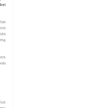
bei
atas
kos
ybės
imą
vos
vas
ius