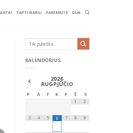
AKTAI
TAPTI NARIU
PAREMKITE
DUK
KALENDORIUS
2026
RUGPJŪČIO
P
A
T
K
P
Š
S
1
2
3
4
5
7
8
9
6