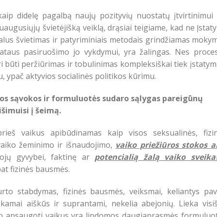
aip didelę pagalbą naujų pozityvių nuostatų įtvirtinimui 
uaugusiųjų švietėjišką veiklą, drąsiai teigiame, kad ne Įsta
realus švietimas ir patyriminiais metodais grindžiamas moky
ataus pasiruošimo jo vykdymui, yra žalingas. Nes proces
i būti peržiūrimas ir tobulinimas kompleksiškai tiek įstatym
, ypač aktyvios socialinės politikos kūrimu.
tos sąvokos ir formuluotės sudaro sąlygas pareigūnų
šimuisi į šeimą.
rieš vaikus apibūdinamas kaip visos seksualinės, fizin
 vaiko žeminimo ir išnaudojimo,
vaiko priežiūros stokos a
ojų gyvybei, faktinę ar
potencialią žalą vaiko sveikat
pat fizinės bausmės.
rto stabdymas, fizinės bausmės, veiksmai, keliantys pav
kamai aiškūs ir suprantami, nekelia abejonių. Lieka visiš
io apsaugoti vaikus yra lipdomos daugiaprasmės formuluot