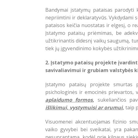
Bandymai įstatymų pataisas parodyti k
nepriimtini ir deklaratyvūs. Vykdydami s
pataisos keičia nuostatas ir elgesį, o 
Įstatymo pataisų priėmimas, be adekv
užtikrinantis didesnį vaikų saugumą, tur
tiek jų įgyvendinimo kokybės užtikrinimu
2. Įstatymo pataisų projekte įvardin
savivaliavimui ir grubiam valstybės ki
Įstatymo pataisų projekte smurtas p
psichologinės ir emocinės prievartos,
aplaidumo formos
,
sukeliančios pav
išlikimui, vystymuisi ar orumui
,
taip 
Visuomenei akcentuojamas fizinio smu
vaiko gyvybei bei sveikatai, yra pakan
nesuprantama, kodėl prie kilnaus siek