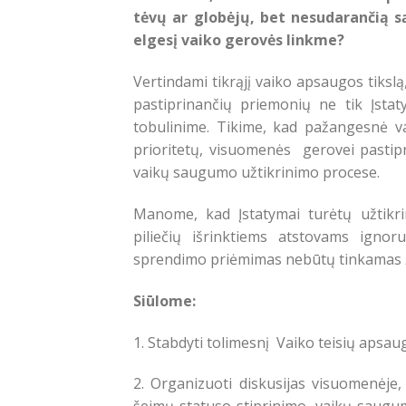
tėvų ar globėjų, bet nesudarančią s
elgesį vaiko gerovės linkme?
Vertindami tikrąjį vaiko apsaugos tikslą
pastiprinančių priemonių ne tik Įstaty
tobulinime. Tikime, kad pažangesnė val
prioritetų, visuomenės gerovei pastip
vaikų saugumo užtikrinimo procese.
Manome, kad Įstatymai turėtų užtikr
piliečių išrinktiems atstovams ignor
sprendimo priėmimas nebūtų tinkamas ži
Siūlome:
1. Stabdyti tolimesnį Vaiko teisių apsa
2. Organizuoti diskusijas visuomenėje,