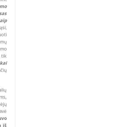
ymo
sas
aip
ąsi,
uoti
imų
tymo
 tik
kai
nčių
alių
ams,
bėjų
davė
uvo
 iš