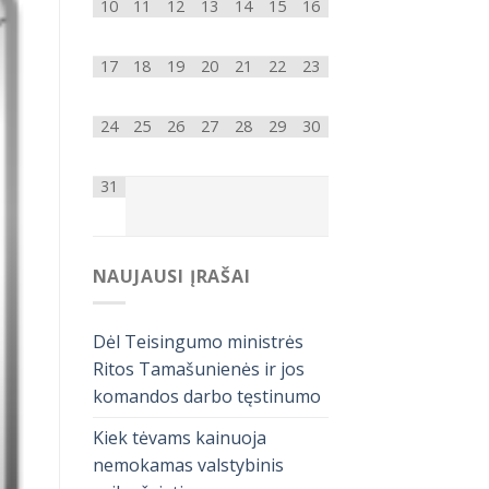
10
11
12
13
14
15
16
17
18
19
20
21
22
23
24
25
26
27
28
29
30
31
NAUJAUSI ĮRAŠAI
Dėl Teisingumo ministrės
Ritos Tamašunienės ir jos
komandos darbo tęstinumo
Kiek tėvams kainuoja
nemokamas valstybinis