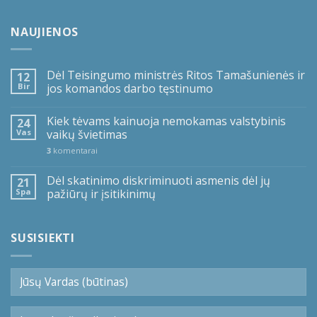
NAUJIENOS
Dėl Teisingumo ministrės Ritos Tamašunienės ir
12
Bir
jos komandos darbo tęstinumo
Kiek tėvams kainuoja nemokamas valstybinis
24
Vas
vaikų švietimas
3
komentarai
Dėl skatinimo diskriminuoti asmenis dėl jų
21
Spa
pažiūrų ir įsitikinimų
SUSISIEKTI