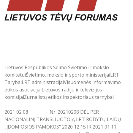
Lietuvos Respublikos Seimo Švietimo ir mokslo
komitetuiŠvietimo, mokslo ir sporto ministerijaiLRT
TarybaiLRT administracijaiVisuomenės informavimo
etikos asociacijaiLietuvos radijo ir televizijos
komisijaiŽurnalistų etikos inspektoriaus tarnybai
2021 02 08 Nr. 20210208 DĖL PER
NACIONALINĮ TRANSLIUOTOJĄ LRT RODYTŲ LAIDŲ
„ĮDOMIOSIOS PAMOKOS“ 2020 12 15 IR 2021 01 11