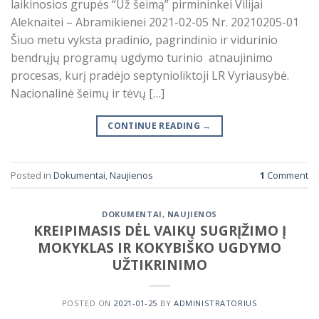
laikinosios grupės “Už šeimą” pirmininkei Vilijai
Aleknaitei – Abramikienei 2021-02-05 Nr. 20210205-01
Šiuo metu vyksta pradinio, pagrindinio ir vidurinio
bendrųjų programų ugdymo turinio atnaujinimo
procesas, kurį pradėjo septynioliktoji LR Vyriausybė.
Nacionalinė šeimų ir tėvų […]
CONTINUE READING
→
Posted in
Dokumentai
,
Naujienos
1
Comment
DOKUMENTAI
,
NAUJIENOS
KREIPIMASIS DĖL VAIKŲ SUGRĮŽIMO Į
MOKYKLAS IR KOKYBIŠKO UGDYMO
UŽTIKRINIMO
POSTED ON
2021-01-25
BY
ADMINISTRATORIUS