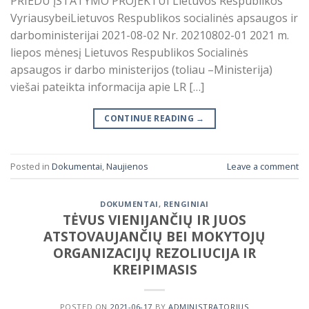
PRIEDU ĮSTATYMO PROJEKTUI Lietuvos Respublikos
VyriausybeiLietuvos Respublikos socialinės apsaugos ir
darboministerijai 2021-08-02 Nr. 20210802-01 2021 m.
liepos mėnesį Lietuvos Respublikos Socialinės
apsaugos ir darbo ministerijos (toliau –Ministerija)
viešai pateikta informacija apie LR […]
CONTINUE READING
→
Posted in
Dokumentai
,
Naujienos
Leave a comment
DOKUMENTAI
,
RENGINIAI
TĖVUS VIENIJANČIŲ IR JUOS
ATSTOVAUJANČIŲ BEI MOKYTOJŲ
ORGANIZACIJŲ REZOLIUCIJA IR
KREIPIMASIS
POSTED ON
2021-06-17
BY
ADMINISTRATORIUS