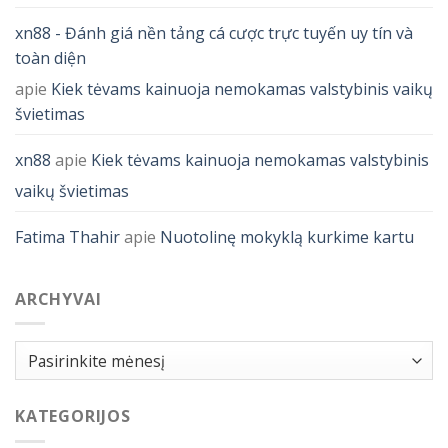
xn88 - Đánh giá nền tảng cá cược trực tuyến uy tín và
toàn diện
apie
Kiek tėvams kainuoja nemokamas valstybinis vaikų
švietimas
xn88
apie
Kiek tėvams kainuoja nemokamas valstybinis
vaikų švietimas
Fatima Thahir
apie
Nuotolinę mokyklą kurkime kartu
ARCHYVAI
Archyvai
KATEGORIJOS