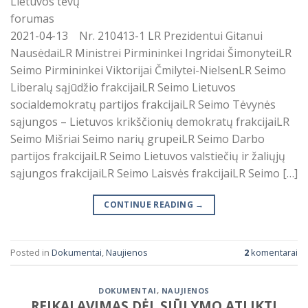
Lietuvos tėvų
forumas
2021-04-13 Nr. 210413-1 LR Prezidentui Gitanui
NausėdaiLR Ministrei Pirmininkei Ingridai ŠimonyteiLR
Seimo Pirmininkei Viktorijai Čmilytei-NielsenLR Seimo
Liberalų sąjūdžio frakcijaiLR Seimo Lietuvos
socialdemokratų partijos frakcijaiLR Seimo Tėvynės
sąjungos – Lietuvos krikščionių demokratų frakcijaiLR
Seimo Mišriai Seimo narių grupeiLR Seimo Darbo
partijos frakcijaiLR Seimo Lietuvos valstiečių ir žaliųjų
sąjungos frakcijaiLR Seimo Laisvės frakcijaiLR Seimo […]
CONTINUE READING
→
Posted in
Dokumentai
,
Naujienos
2
komentarai
DOKUMENTAI
,
NAUJIENOS
REIKALAVIMAS DĖL SIŪLYMO ATLIKTI