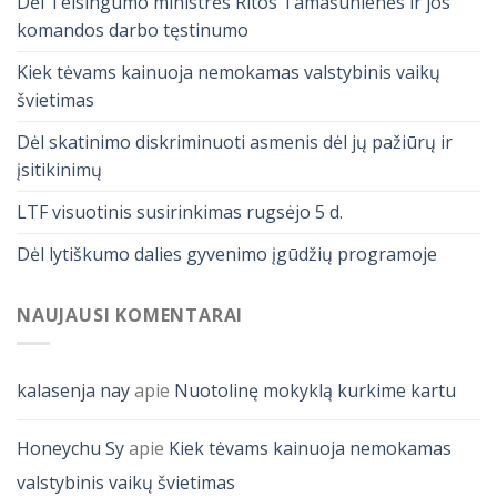
Dėl Teisingumo ministrės Ritos Tamašunienės ir jos
komandos darbo tęstinumo
Kiek tėvams kainuoja nemokamas valstybinis vaikų
švietimas
Dėl skatinimo diskriminuoti asmenis dėl jų pažiūrų ir
įsitikinimų
LTF visuotinis susirinkimas rugsėjo 5 d.
Dėl lytiškumo dalies gyvenimo įgūdžių programoje
NAUJAUSI KOMENTARAI
kalasenja nay
apie
Nuotolinę mokyklą kurkime kartu
Honeychu Sy
apie
Kiek tėvams kainuoja nemokamas
valstybinis vaikų švietimas