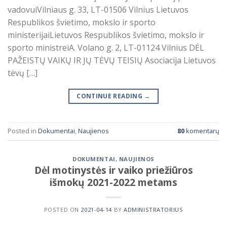
vadovuiVilniaus g. 33, LT-01506 Vilnius Lietuvos
Respublikos švietimo, mokslo ir sporto
ministerijaiLietuvos Respublikos švietimo, mokslo ir
sporto ministreiA. Volano g. 2, LT-01124 Vilnius DĖL
PAŽEISTŲ VAIKŲ IR JŲ TĖVŲ TEISIŲ Asociacija Lietuvos
tėvų […]
CONTINUE READING
→
Posted in
Dokumentai
,
Naujienos
80
komentarų
DOKUMENTAI
,
NAUJIENOS
Dėl motinystės ir vaiko priežiūros
išmokų 2021-2022 metams
POSTED ON
2021-04-14
BY
ADMINISTRATORIUS