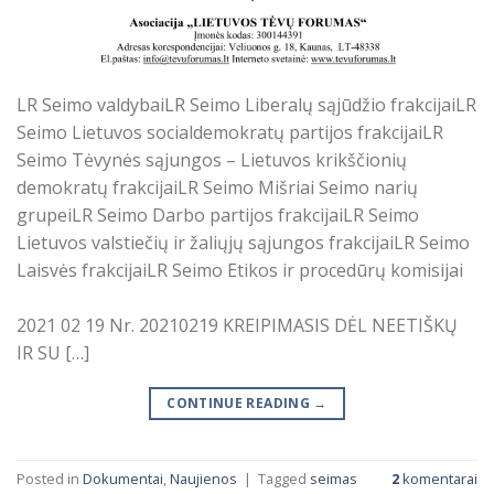
LR Seimo valdybaiLR Seimo Liberalų sąjūdžio frakcijaiLR
Seimo Lietuvos socialdemokratų partijos frakcijaiLR
Seimo Tėvynės sąjungos – Lietuvos krikščionių
demokratų frakcijaiLR Seimo Mišriai Seimo narių
grupeiLR Seimo Darbo partijos frakcijaiLR Seimo
Lietuvos valstiečių ir žaliųjų sąjungos frakcijaiLR Seimo
Laisvės frakcijaiLR Seimo Etikos ir procedūrų komisijai
2021 02 19 Nr. 20210219 KREIPIMASIS DĖL NEETIŠKŲ
IR SU […]
CONTINUE READING
→
Posted in
Dokumentai
,
Naujienos
|
Tagged
seimas
2
komentarai