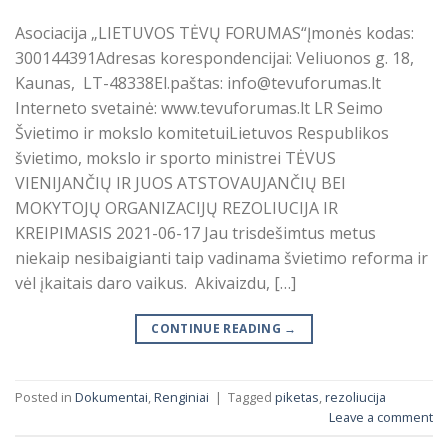
Asociacija „LIETUVOS TĖVŲ FORUMAS“Įmonės kodas:
300144391Adresas korespondencijai: Veliuonos g. 18,
Kaunas, LT-48338El.paštas: info@tevuforumas.lt
Interneto svetainė: www.tevuforumas.lt LR Seimo
Švietimo ir mokslo komitetuiLietuvos Respublikos
švietimo, mokslo ir sporto ministrei TĖVUS
VIENIJANČIŲ IR JUOS ATSTOVAUJANČIŲ BEI
MOKYTOJŲ ORGANIZACIJŲ REZOLIUCIJA IR
KREIPIMASIS 2021-06-17 Jau trisdešimtus metus
niekaip nesibaigianti taip vadinama švietimo reforma ir
vėl įkaitais daro vaikus. Akivaizdu, […]
CONTINUE READING
→
Posted in
Dokumentai
,
Renginiai
|
Tagged
piketas
,
rezoliucija
Leave a comment