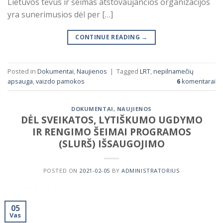
Lietuvos tėvus ir šeimas atstovaujančios organizacijos
yra sunerimusios dėl per […]
CONTINUE READING
→
Posted in
Dokumentai
,
Naujienos
|
Tagged
LRT
,
nepilnamečių
apsauga
,
vaizdo pamokos
6
komentarai
DOKUMENTAI
,
NAUJIENOS
DĖL SVEIKATOS, LYTIŠKUMO UGDYMO
IR RENGIMO ŠEIMAI PROGRAMOS
(SLURŠ) IŠSAUGOJIMO
POSTED ON
2021-02-05
BY
ADMINISTRATORIUS
05
Vas