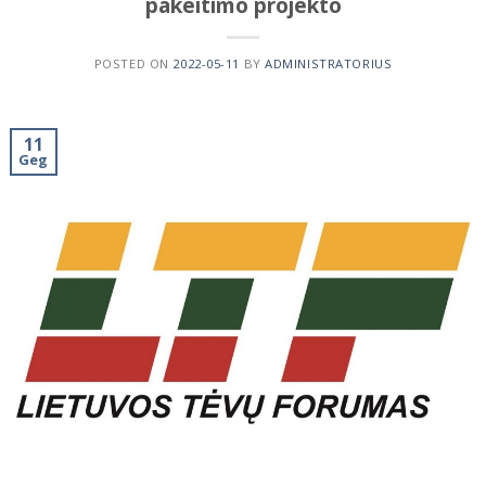
pakeitimo projekto
POSTED ON
2022-05-11
BY
ADMINISTRATORIUS
11
Geg