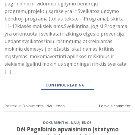
pagrindinio ir vidurinio ugdymo bendrųjų
programųprojektų sąraše yra ir Sveikatos ugdymo
bendroji programa (toliau tekste – Programa), skirta
11-12klasės moksleiviams.Sveikintina, jog ši Programa
yra orientuota į sveikatai rizikingo elgesio prevenciją:
ugdant sveikatosžinių raštingumą atkreipiamas
mokinių dėmesys į priežastis, skatinamas kritinis
mąstymas, mokomavertinti aplinkos reiškinius ir
siekiama įgalinti mokinius sąmoningai rinktis sveikatai
[…]
CONTINUE READING
→
Posted in
Dokumentai
,
Naujienos
Leave a comment
DOKUMENTAI
,
NAUJIENOS
Dėl Pagalbinio apvaisinimo įstatymo