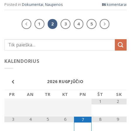
Posted in
Dokumentai
,
Naujienos
86
komentarai
1
2
3
4
5
KALENDORIUS
2026
RUGPJŪČIO
PR
AN
TR
KT
PN
ŠT
SK
1
2
3
4
5
6
8
9
7