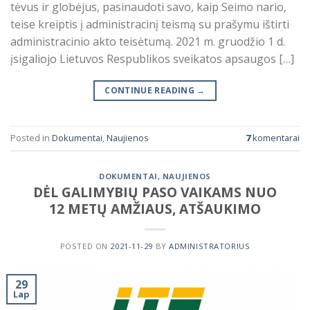
tėvus ir globėjus, pasinaudoti savo, kaip Seimo nario,
teise kreiptis į administracinį teismą su prašymu ištirti
administracinio akto teisėtumą. 2021 m. gruodžio 1 d.
įsigaliojo Lietuvos Respublikos sveikatos apsaugos […]
CONTINUE READING
→
Posted in
Dokumentai
,
Naujienos
7
komentarai
DOKUMENTAI
,
NAUJIENOS
DĖL GALIMYBIŲ PASO VAIKAMS NUO
12 METŲ AMŽIAUS, ATŠAUKIMO
POSTED ON
2021-11-29
BY
ADMINISTRATORIUS
29
Lap