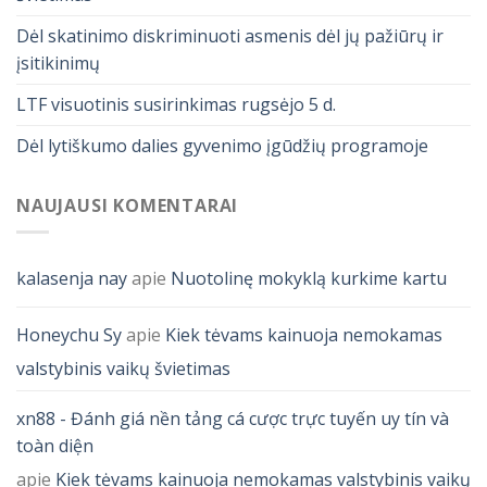
Dėl skatinimo diskriminuoti asmenis dėl jų pažiūrų ir
įsitikinimų
LTF visuotinis susirinkimas rugsėjo 5 d.
Dėl lytiškumo dalies gyvenimo įgūdžių programoje
NAUJAUSI KOMENTARAI
kalasenja nay
apie
Nuotolinę mokyklą kurkime kartu
Honeychu Sy
apie
Kiek tėvams kainuoja nemokamas
valstybinis vaikų švietimas
xn88 - Đánh giá nền tảng cá cược trực tuyến uy tín và
toàn diện
apie
Kiek tėvams kainuoja nemokamas valstybinis vaikų