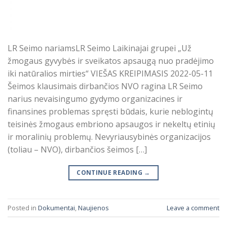
LR Seimo nariamsLR Seimo Laikinajai grupei „Už
žmogaus gyvybės ir sveikatos apsaugą nuo pradėjimo
iki natūralios mirties“ VIEŠAS KREIPIMASIS 2022-05-11
Šeimos klausimais dirbančios NVO ragina LR Seimo
narius nevaisingumo gydymo organizacines ir
finansines problemas spręsti būdais, kurie neblogintų
teisinės žmogaus embriono apsaugos ir nekeltų etinių
ir moralinių problemų. Nevyriausybinės organizacijos
(toliau – NVO), dirbančios šeimos […]
CONTINUE READING
→
Posted in
Dokumentai
,
Naujienos
Leave a comment