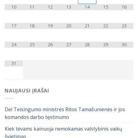
10
11
12
13
14
15
16
17
18
19
20
21
22
23
24
25
26
27
28
29
30
31
NAUJAUSI ĮRAŠAI
Dėl Teisingumo ministrės Ritos Tamašunienės ir jos
komandos darbo tęstinumo
Kiek tėvams kainuoja nemokamas valstybinis vaikų
švietimas