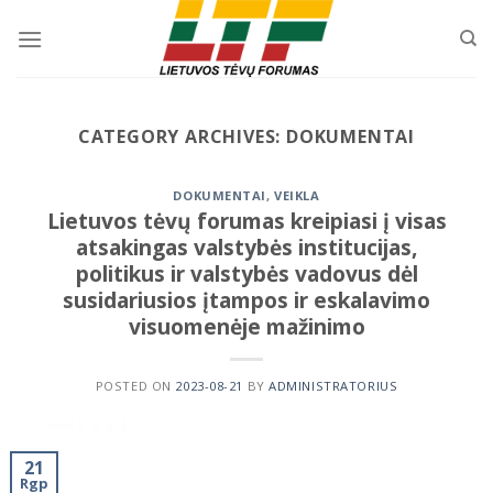
Skip
to
content
CATEGORY ARCHIVES:
DOKUMENTAI
DOKUMENTAI
,
VEIKLA
Lietuvos tėvų forumas kreipiasi į visas
atsakingas valstybės institucijas,
politikus ir valstybės vadovus dėl
susidariusios įtampos ir eskalavimo
visuomenėje mažinimo
POSTED ON
2023-08-21
BY
ADMINISTRATORIUS
21
Rgp