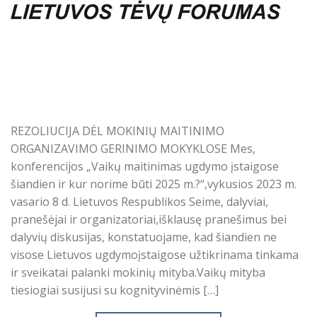
REZOLIUCIJA DĖL MOKINIŲ MAITINIMO
ORGANIZAVIMO GERINIMO MOKYKLOSE Mes,
konferencijos „Vaikų maitinimas ugdymo įstaigose
šiandien ir kur norime būti 2025 m.?“,vykusios 2023 m.
vasario 8 d. Lietuvos Respublikos Seime, dalyviai,
pranešėjai ir organizatoriai,išklausę pranešimus bei
dalyvių diskusijas, konstatuojame, kad šiandien ne
visose Lietuvos ugdymoįstaigose užtikrinama tinkama
ir sveikatai palanki mokinių mityba.Vaikų mityba
tiesiogiai susijusi su kognityvinėmis […]