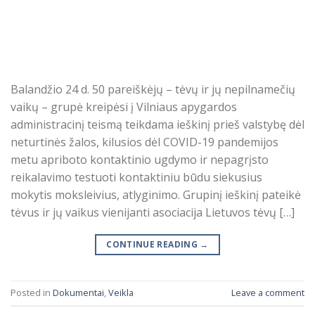
Balandžio 24 d. 50 pareiškėjų – tėvų ir jų nepilnamečių
vaikų – grupė kreipėsi į Vilniaus apygardos
administracinį teismą teikdama ieškinį prieš valstybę dėl
neturtinės žalos, kilusios dėl COVID-19 pandemijos
metu apriboto kontaktinio ugdymo ir nepagrįsto
reikalavimo testuoti kontaktiniu būdu siekusius
mokytis moksleivius, atlyginimo. Grupinį ieškinį pateikė
tėvus ir jų vaikus vienijanti asociacija Lietuvos tėvų […]
CONTINUE READING
→
Posted in
Dokumentai
,
Veikla
Leave a comment