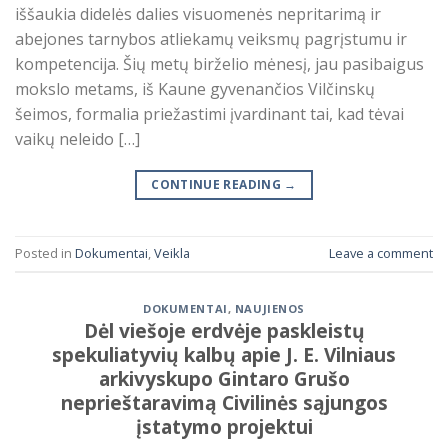
iššaukia didelės dalies visuomenės nepritarimą ir
abejones tarnybos atliekamų veiksmų pagrįstumu ir
kompetencija. Šių metų birželio mėnesį, jau pasibaigus
mokslo metams, iš Kaune gyvenančios Vilčinskų
šeimos, formalia priežastimi įvardinant tai, kad tėvai
vaikų neleido […]
CONTINUE READING
→
Posted in
Dokumentai
,
Veikla
Leave a comment
DOKUMENTAI
,
NAUJIENOS
Dėl viešoje erdvėje paskleistų
spekuliatyvių kalbų apie J. E. Vilniaus
arkivyskupo Gintaro Grušo
neprieštaravimą Civilinės sąjungos
įstatymo projektui