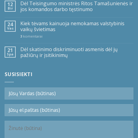
Dėl Teisingumo ministrės Ritos Tamašunienės ir
12
Bir
jos komandos darbo tęstinumo
Kiek tėvams kainuoja nemokamas valstybinis
24
Vas
vaikų švietimas
3
komentarai
Dėl skatinimo diskriminuoti asmenis dėl jų
21
Spa
pažiūrų ir įsitikinimų
SUSISIEKTI