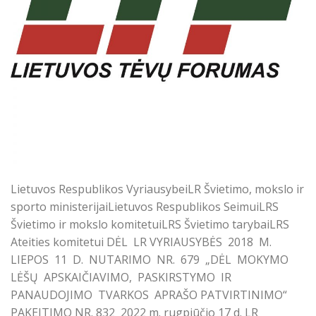
Lietuvos Respublikos VyriausybeiLR Švietimo, mokslo ir
sporto ministerijaiLietuvos Respublikos SeimuiLRS
Švietimo ir mokslo komitetuiLRS Švietimo tarybaiLRS
Ateities komitetui DĖL LR VYRIAUSYBĖS 2018 M.
LIEPOS 11 D. NUTARIMO NR. 679 „DĖL MOKYMO
LĖŠŲ APSKAIČIAVIMO, PASKIRSTYMO IR
PANAUDOJIMO TVARKOS APRAŠO PATVIRTINIMO“
PAKEITIMO NR. 832 2022 m. rugpjūčio 17 d. LR