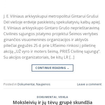
J. E. Vilniaus arkivyskupui metropolitui Gintarui Grušui
Dėl viešoje erdvėje paskleistų spekuliatyvių kalbų apieJ.
E. Vilniaus arkivyskupo Gintaro Grušo neprieštaravimą
Civilinės sąjungos įstatymo projektui Šeimos vertybes
ginančios visuomeninės organizacijos ir aktyvūs
piliečiai gegužės 25 d. prie LRSeimo rinkosi į pilietinę
akciją „UŽ vyro ir moters šeimą, PRIEŠ Civilinę sąjungą“.
Su akcijos organizatoriais, be kitų LR […]
CONTINUE READING
→
Posted in
Dokumentai
,
Naujienos
Leave a comment
DOKUMENTAI
,
VEIKLA
Moksleivių ir jų tėvų grupė skundžia