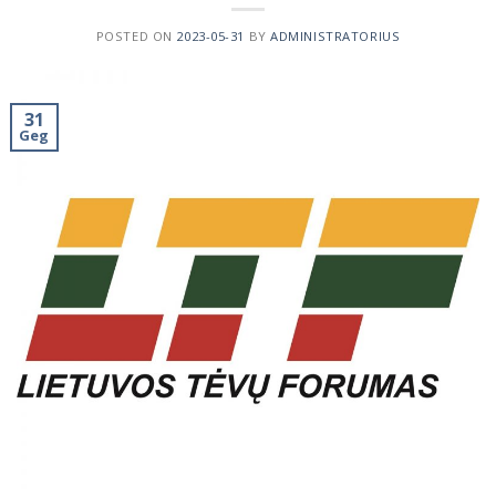
POSTED ON
2023-05-31
BY
ADMINISTRATORIUS
31
Geg