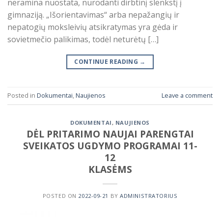
neramina nuostata, nurodanti dirbtinį slenkstį į
gimnaziją. „Išorientavimas“ arba nepažangių ir
nepatogių moksleivių atsikratymas yra gėda ir
sovietmečio palikimas, todėl neturėtų […]
CONTINUE READING
→
Posted in
Dokumentai
,
Naujienos
Leave a comment
DOKUMENTAI
,
NAUJIENOS
DĖL PRITARIMO NAUJAI PARENGTAI
SVEIKATOS UGDYMO PROGRAMAI 11-
12
KLASĖMS
POSTED ON
2022-09-21
BY
ADMINISTRATORIUS